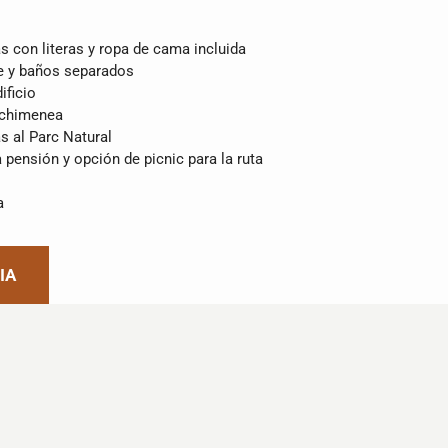
 con literas y ropa de cama incluida
e y baños separados
ificio
 chimenea
as al Parc Natural
pensión y opción de picnic para la ruta
a
IA