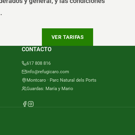
derados y general, y las condiciones
.
VER TARIFAS
CONTACTO
617 808 816
info@refugicaro.com
Montcaro · Parc Natural dels Ports
Guardas: María y Mario