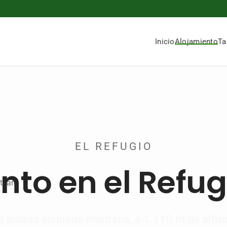
Inicio
Alojamiento
Ta
EL REFUGIO
nto en el Refug
2 plazas en plena montaña, a 1.110 m de altitu