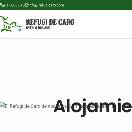
617 808 816
info@refugicaro.com
Alojamie
3