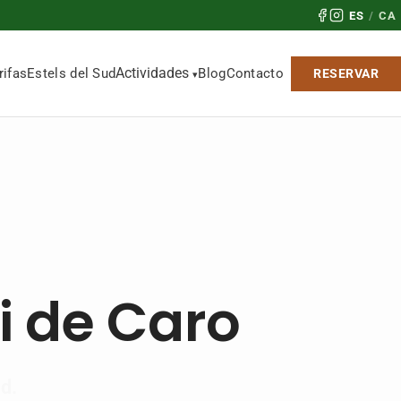
ES
/
CA
Actividades
rifas
Estels del Sud
Blog
Contacto
RESERVAR
i de Caro
d.