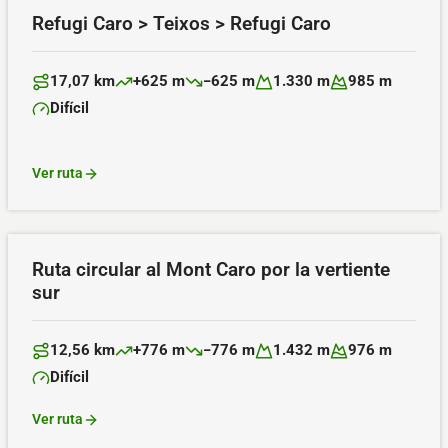
Refugi Caro > Teixos > Refugi Caro
17,07 km
+625 m
−625 m
1.330 m
985 m
Distancia:
Desnivel positivo:
Desnivel negativo:
Altitud máxima:
Altitud mínima:
Difícil
Dificultad:
Ver ruta
Ruta circular al Mont Caro por la vertiente
sur
12,56 km
+776 m
−776 m
1.432 m
976 m
Distancia:
Desnivel positivo:
Desnivel negativo:
Altitud máxima:
Altitud mínima:
Difícil
Dificultad:
Ver ruta