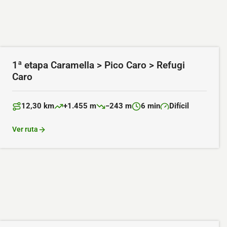
1ª etapa Caramella > Pico Caro > Refugi
Caro
12,30 km
+1.455 m
−243 m
6 min
Difícil
Distancia:
Desnivel positivo:
Desnivel negativo:
Duración:
Dificultad:
Ver ruta