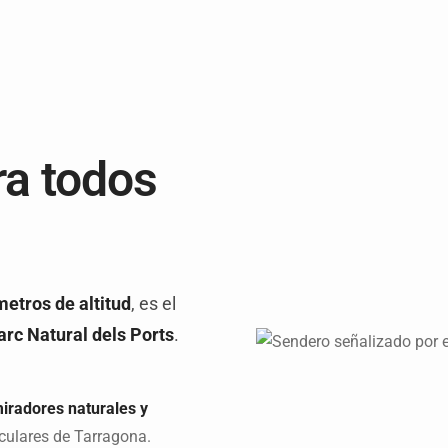
ra todos
etros de altitud
, es el
rc Natural dels Ports
.
iradores naturales y
culares de Tarragona.