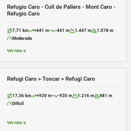
Refugio Caro - Coll de Pallers - Mont Caro -
Refugio Caro
7,71 km
+441 m
−441 m
1.447 m
1.078 m
Distancia:
Desnivel positivo:
Desnivel negativo:
Altitud máxima:
Altitud mínima:
Moderada
Dificultad:
Ver ruta
Refugi Caro > Toscar > Refugi Caro
17,36 km
+920 m
−920 m
1.216 m
481 m
Distancia:
Desnivel positivo:
Desnivel negativo:
Altitud máxima:
Altitud mínima:
Difícil
Dificultad:
Ver ruta