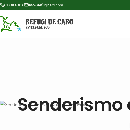
617 808 816
info@refugicaro.com
Senderismo e