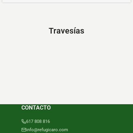
Travesías
CONTACTO
617 808 816
info@refugicaro.com