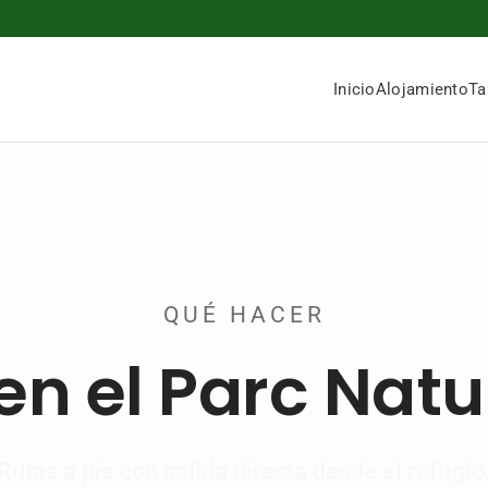
Inicio
Alojamiento
Ta
QUÉ HACER
n el Parc Natur
Rutas a pie con salida directa desde el refugio