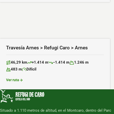
Travesía Arnes > Refugi Caro > Arnes
46,29 km
+1.414 m
−1.414 m
1.246 m
Distancia:
Desnivel positivo:
Desnivel negativo:
Altitud máxima:
483 m
Difícil
Altitud mínima:
Dificultad:
Ver ruta
Situado a 1.110 metros de altitud, en el Montcaro, dentro del Parc