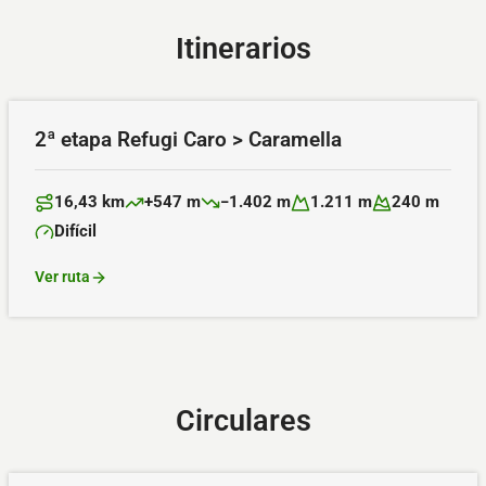
Itinerarios
2ª etapa Refugi Caro > Caramella
16,43 km
+547 m
−1.402 m
1.211 m
240 m
Distancia:
Desnivel positivo:
Desnivel negativo:
Altitud máxima:
Altitud mínima:
Difícil
Dificultad:
Ver ruta
Circulares