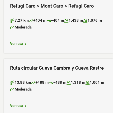
Refugi Caro > Mont Caro > Refugi Caro
7,27 km
+404 m
−404 m
1.438 m
1.076 m
Distancia:
Desnivel positivo:
Desnivel negativo:
Altitud máxima:
Altitud mínima:
Moderada
Dificultad:
Ver ruta
Ruta circular Cueva Cambra y Cueva Rastre
13,88 km
+488 m
−488 m
1.318 m
1.001 m
Distancia:
Desnivel positivo:
Desnivel negativo:
Altitud máxima:
Altitud mínima:
Moderada
Dificultad:
Ver ruta