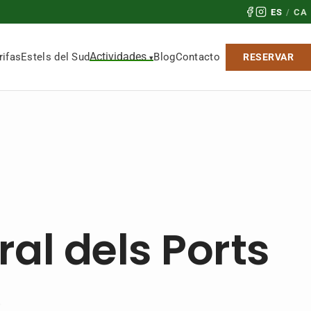
ES
/
CA
Actividades
rifas
Estels del Sud
Blog
Contacto
RESERVAR
al dels Ports
.