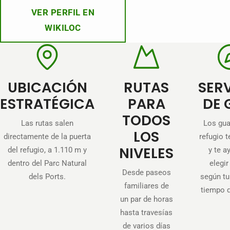
VER PERFIL EN
WIKILOC
UBICACIÓN
RUTAS
SER
ESTRATÉGICA
PARA
DE 
TODOS
Las rutas salen
Los gua
LOS
directamente de la puerta
refugio t
NIVELES
del refugio, a 1.110 m y
y te a
dentro del Parc Natural
elegir
Desde paseos
dels Ports.
según tu 
familiares de
tiempo 
un par de horas
hasta travesías
de varios días