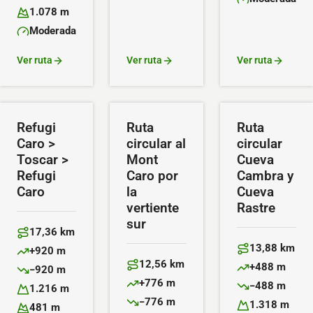
Altitud máxima:
Dificultad:
1.078 m
Altitud mínima:
Moderada
Dificultad:
Ver ruta
Ver ruta
Ver ruta
Refugi
Ruta
Ruta
Caro >
circular al
circular
Toscar >
Mont
Cueva
Refugi
Caro por
Cambra y
Caro
la
Cueva
vertiente
Rastre
sur
17,36 km
Distancia:
13,88 km
+920 m
Distancia:
Desnivel positivo:
12,56 km
+488 m
−920 m
Distancia:
Desnivel positiv
Desnivel negativo:
+776 m
−488 m
1.216 m
Desnivel positivo:
Desnivel negativ
Altitud máxima:
−776 m
1.318 m
481 m
Desnivel negativo: