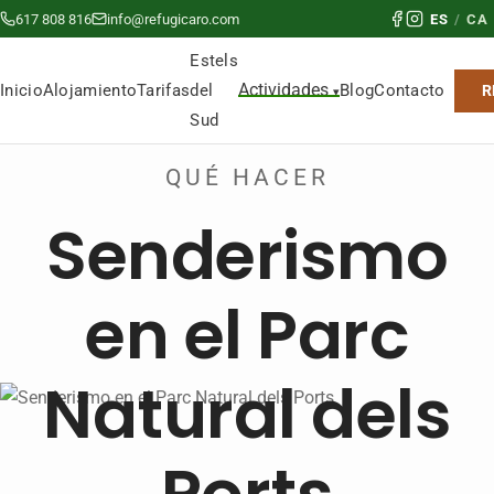
617 808 816
info@refugicaro.com
ES
/
CA
Estels
Actividades
del
Inicio
Alojamiento
Tarifas
Blog
Contacto
R
Sud
QUÉ HACER
Senderismo
en el Parc
Natural dels
Ports