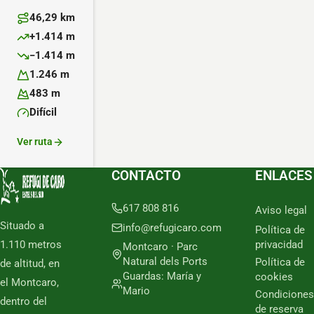
46,29 km
Distancia:
+1.414 m
Desnivel positivo:
−1.414 m
Desnivel negativo:
1.246 m
Altitud máxima:
483 m
Altitud mínima:
Difícil
Dificultad:
Ver ruta
CONTACTO
ENLACES
617 808 816
Aviso legal
Situado a
info@refugicaro.com
Política de
1.110 metros
privacidad
Montcaro · Parc
Natural dels Ports
Política de
de altitud, en
Guardas: María y
cookies
el Montcaro,
Mario
Condiciones
dentro del
de reserva