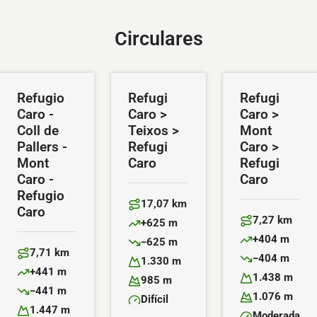
Circulares
Refugio
Refugi
Refugi
Caro -
Caro >
Caro >
Coll de
Teixos >
Mont
Pallers -
Refugi
Caro >
Mont
Caro
Refugi
Caro -
Caro
Refugio
17,07 km
Caro
Distancia:
7,27 km
+625 m
Distancia:
Desnivel positivo:
+404 m
−625 m
Desnivel positiv
Desnivel negativo:
7,71 km
−404 m
Distancia:
1.330 m
Desnivel negativ
Altitud máxima:
+441 m
1.438 m
Desnivel positivo:
985 m
Altitud máxima:
Altitud mínima:
−441 m
1.076 m
Desnivel negativo:
Difícil
Altitud mínima:
Dificultad:
1.447 m
Moderada