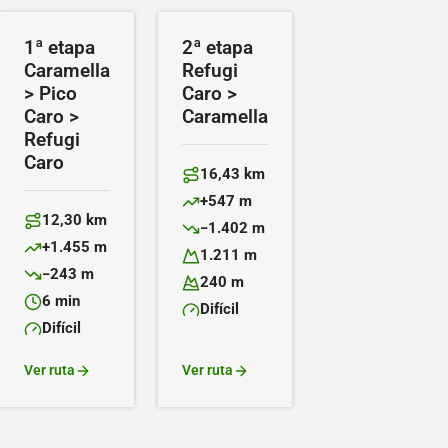
1ª etapa
2ª etapa
Caramella
Refugi
> Pico
Caro >
Caro >
Caramella
Refugi
Caro
16,43 km
Distancia:
+547 m
Desnivel positivo:
12,30 km
−1.402 m
Distancia:
Desnivel negativo:
+1.455 m
1.211 m
Desnivel positivo:
Altitud máxima:
−243 m
240 m
Desnivel negativo:
Altitud mínima:
6 min
Difícil
Duración:
Dificultad:
Difícil
Dificultad:
Ver ruta
Ver ruta