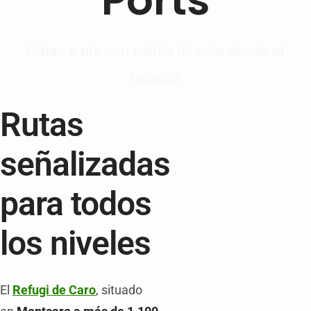
Rutas a pie con salida directa desde el
refugio.
Rutas
señalizadas
para todos
los niveles
El
Refugi de Caro
, situado