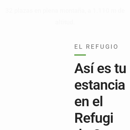
32 plazas en plena montaña, a 1.110 m de
altitud.
EL REFUGIO
Así es tu
estancia
en el
Refugi