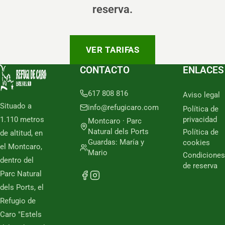
reserva.
VER TARIFAS
CONTACTO
ENLACES
617 808 816
Aviso legal
Situado a
info@refugicaro.com
Política de
1.110 metros
privacidad
Montcaro · Parc
Natural dels Ports
Política de
de altitud, en
Guardas: María y
cookies
el Montcaro,
Mario
Condiciones
dentro del
de reserva
Parc Natural
dels Ports, el
Refugio de
Caro "Estels