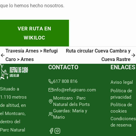
que lo hemos hecho nosotros.
VER RUTA EN
WIKILOC
Travesía Arnes > Refugi
Ruta circular Cueva Cambra y
Caro > Arnes
Cueva Rastre
CONTACTO
ENLACES
617 808 816
Aviso legal
Situado a
info@refugicaro.com
Política de
1.110 metros
privacidad
Montcaro · Parc
Natural dels Ports
Política de
de altitud, en
Guardas: María y
cookies
el Montcaro,
Mario
Condiciones
dentro del
de reserva
Parc Natural