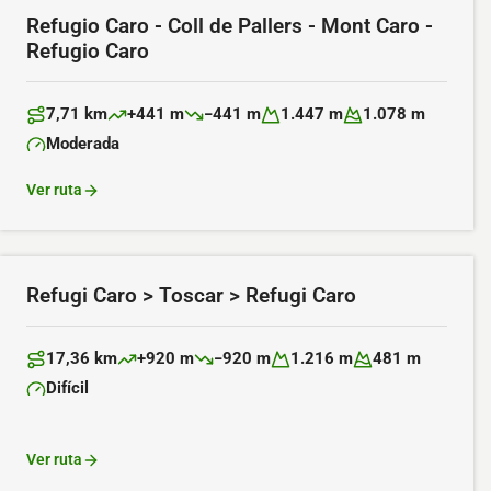
Refugio Caro - Coll de Pallers - Mont Caro -
Refugio Caro
7,71 km
+441 m
−441 m
1.447 m
1.078 m
Distancia:
Desnivel positivo:
Desnivel negativo:
Altitud máxima:
Altitud mínima:
Moderada
Dificultad:
Ver ruta
Refugi Caro > Toscar > Refugi Caro
17,36 km
+920 m
−920 m
1.216 m
481 m
Distancia:
Desnivel positivo:
Desnivel negativo:
Altitud máxima:
Altitud mínima:
Difícil
Dificultad:
Ver ruta