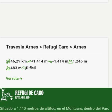
Travesía Arnes > Refugi Caro > Arnes
46,29 km
+1.414 m
−1.414 m
1.246 m
Distancia:
Desnivel positivo:
Desnivel negativo:
Altitud máxima:
483 m
Difícil
Altitud mínima:
Dificultad:
Ver ruta
Situado a 1.110 metros de altitud, en el Montcaro, dentro del Parc