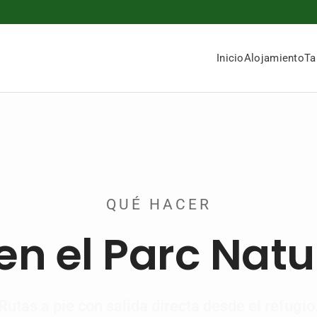
Inicio
Alojamiento
Ta
QUÉ HACER
n el Parc Natur
Rutas a pie con salida directa desde el refugio