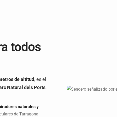
ra todos
etros de altitud
, es el
rc Natural dels Ports
.
iradores naturales y
culares de Tarragona.