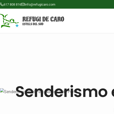
617 808 816
info@refugicaro.com
Senderismo e