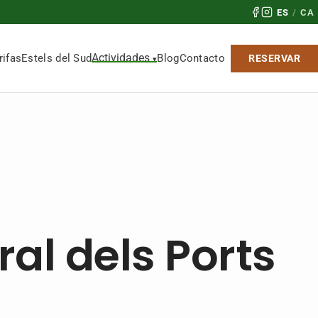
ES
/
CA
Actividades
rifas
Estels del Sud
Blog
Contacto
RESERVAR
al dels Ports
.