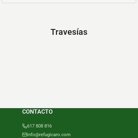
Travesías
CONTACTO
617 808 816
info@refugicaro.com