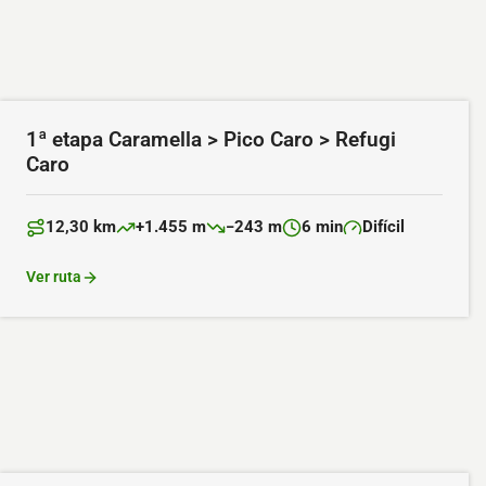
1ª etapa Caramella > Pico Caro > Refugi
Caro
12,30 km
+1.455 m
−243 m
6 min
Difícil
Distancia:
Desnivel positivo:
Desnivel negativo:
Duración:
Dificultad:
Ver ruta