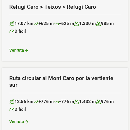
Refugi Caro > Teixos > Refugi Caro
17,07 km
+625 m
−625 m
1.330 m
985 m
Distancia:
Desnivel positivo:
Desnivel negativo:
Altitud máxima:
Altitud mínima:
Difícil
Dificultad:
Ver ruta
Ruta circular al Mont Caro por la vertiente
sur
12,56 km
+776 m
−776 m
1.432 m
976 m
Distancia:
Desnivel positivo:
Desnivel negativo:
Altitud máxima:
Altitud mínima:
Difícil
Dificultad:
Ver ruta