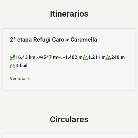
Itinerarios
2ª etapa Refugi Caro > Caramella
16,43 km
+547 m
−1.402 m
1.211 m
240 m
Distancia:
Desnivel positivo:
Desnivel negativo:
Altitud máxima:
Altitud mínima:
Difícil
Dificultad:
Ver ruta
Circulares