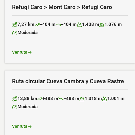
Refugi Caro > Mont Caro > Refugi Caro
7,27 km
+404 m
−404 m
1.438 m
1.076 m
Distancia:
Desnivel positivo:
Desnivel negativo:
Altitud máxima:
Altitud mínima:
Moderada
Dificultad:
Ver ruta
Ruta circular Cueva Cambra y Cueva Rastre
13,88 km
+488 m
−488 m
1.318 m
1.001 m
Distancia:
Desnivel positivo:
Desnivel negativo:
Altitud máxima:
Altitud mínima:
Moderada
Dificultad:
Ver ruta