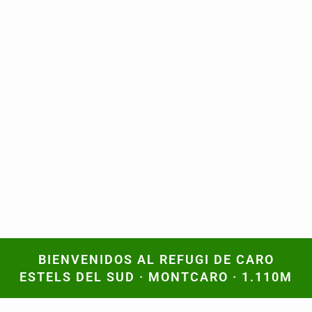
BIENVENIDOS AL REFUGI DE CARO
BIENVENIDOS AL REFUGI DE CARO
ESTELS DEL SUD · MONTCARO · 1.110M
ESTELS DEL SUD · MONTCARO · 1.110M