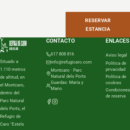
RESERVAR
ESTANCIA
CONTACTO
ENLACES
617 808 816
Aviso legal
Situado a
info@refugicaro.com
Política de
1.110 metros
privacidad
Montcaro · Parc
Natural dels Ports
Política de
de altitud, en
Guardas: María y
cookies
el Montcaro,
Mario
Condiciones
dentro del
de reserva
Parc Natural
dels Ports, el
Refugio de
Caro "Estels