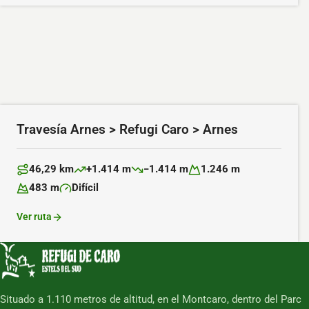
Travesía Arnes > Refugi Caro > Arnes
46,29 km
+1.414 m
−1.414 m
1.246 m
Distancia:
Desnivel positivo:
Desnivel negativo:
Altitud máxima:
483 m
Difícil
Altitud mínima:
Dificultad:
Ver ruta
Situado a 1.110 metros de altitud, en el Montcaro, dentro del Parc