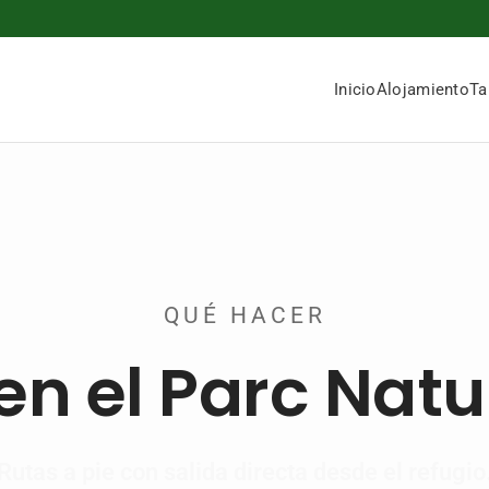
Inicio
Alojamiento
Ta
QUÉ HACER
n el Parc Natur
Rutas a pie con salida directa desde el refugio