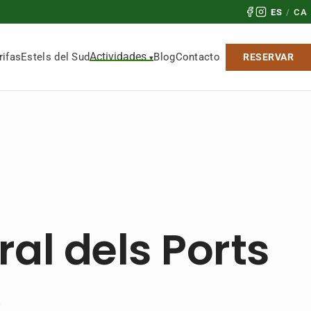
ES
/
CA
Actividades
rifas
Estels del Sud
Blog
Contacto
RESERVAR
al dels Ports
.