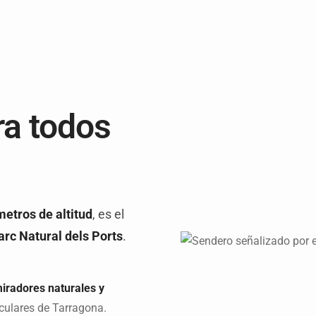
ra todos
etros de altitud
, es el
rc Natural dels Ports
.
iradores naturales y
culares de Tarragona.