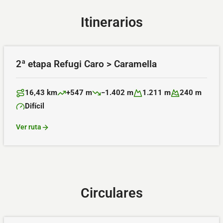
Itinerarios
2ª etapa Refugi Caro > Caramella
16,43 km
+547 m
−1.402 m
1.211 m
240 m
Distancia:
Desnivel positivo:
Desnivel negativo:
Altitud máxima:
Altitud mínima:
Difícil
Dificultad:
Ver ruta
Circulares