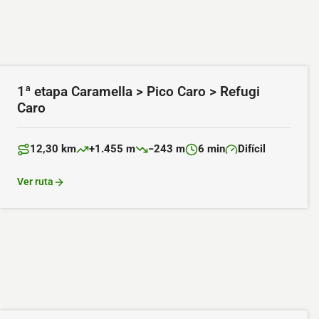
1ª etapa Caramella > Pico Caro > Refugi
Caro
12,30 km
+1.455 m
−243 m
6 min
Difícil
Distancia:
Desnivel positivo:
Desnivel negativo:
Duración:
Dificultad:
Ver ruta