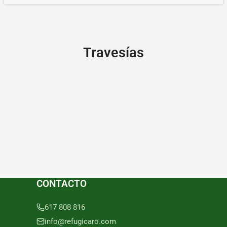
Travesías
CONTACTO
617 808 816
info@refugicaro.com