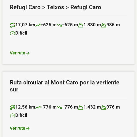
Refugi Caro > Teixos > Refugi Caro
17,07 km
+625 m
−625 m
1.330 m
985 m
Distancia:
Desnivel positivo:
Desnivel negativo:
Altitud máxima:
Altitud mínima:
Difícil
Dificultad:
Ver ruta
Ruta circular al Mont Caro por la vertiente
sur
12,56 km
+776 m
−776 m
1.432 m
976 m
Distancia:
Desnivel positivo:
Desnivel negativo:
Altitud máxima:
Altitud mínima:
Difícil
Dificultad:
Ver ruta