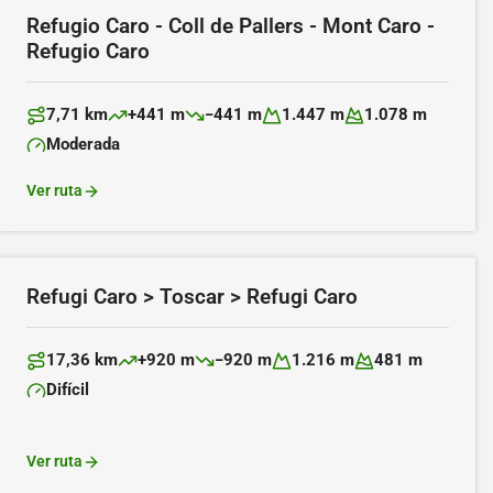
Refugio Caro - Coll de Pallers - Mont Caro -
Refugio Caro
7,71 km
+441 m
−441 m
1.447 m
1.078 m
Distancia:
Desnivel positivo:
Desnivel negativo:
Altitud máxima:
Altitud mínima:
Moderada
Dificultad:
Ver ruta
Refugi Caro > Toscar > Refugi Caro
17,36 km
+920 m
−920 m
1.216 m
481 m
Distancia:
Desnivel positivo:
Desnivel negativo:
Altitud máxima:
Altitud mínima:
Difícil
Dificultad:
Ver ruta