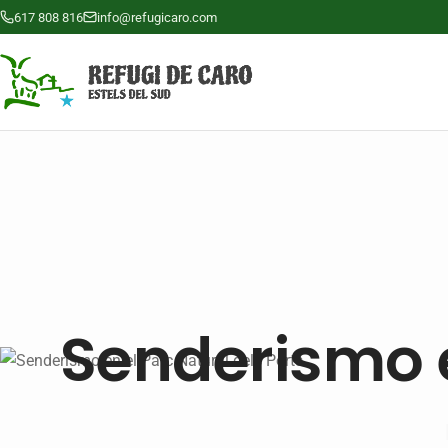
617 808 816
info@refugicaro.com
Senderismo e