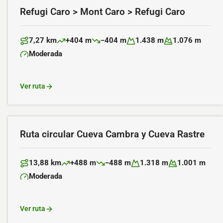
Refugi Caro > Mont Caro > Refugi Caro
7,27 km
+404 m
−404 m
1.438 m
1.076 m
Distancia:
Desnivel positivo:
Desnivel negativo:
Altitud máxima:
Altitud mínima:
Moderada
Dificultad:
Ver ruta
Ruta circular Cueva Cambra y Cueva Rastre
13,88 km
+488 m
−488 m
1.318 m
1.001 m
Distancia:
Desnivel positivo:
Desnivel negativo:
Altitud máxima:
Altitud mínima:
Moderada
Dificultad:
Ver ruta