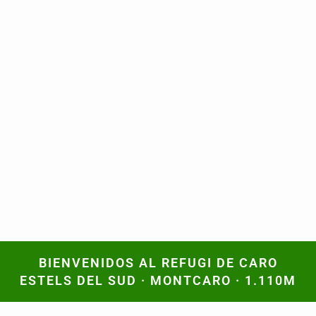
BIENVENIDOS AL REFUGI DE CARO
BIENVENIDOS AL REFUGI DE CARO
ESTELS DEL SUD · MONTCARO · 1.110M
ESTELS DEL SUD · MONTCARO · 1.110M