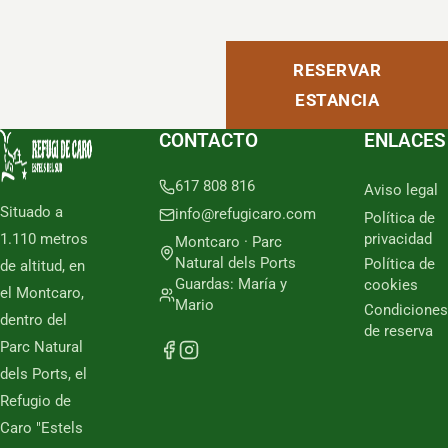
RESERVAR
ESTANCIA
CONTACTO
ENLACES
617 808 816
Aviso legal
Situado a
info@refugicaro.com
Política de
1.110 metros
privacidad
Montcaro · Parc
Natural dels Ports
Política de
de altitud, en
Guardas: María y
cookies
el Montcaro,
Mario
Condiciones
dentro del
de reserva
Parc Natural
dels Ports, el
Refugio de
Caro "Estels