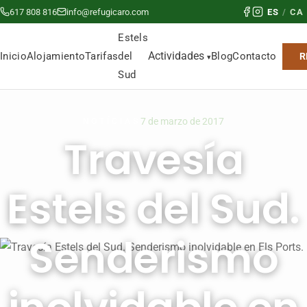
617 808 816
info@refugicaro.com
ES
/
CA
Estels
Actividades
del
Inicio
Alojamiento
Tarifas
Blog
Contacto
R
Sud
7 de marzo de 2017
NOTÍCIAS
Travesía
Estels del Sud.
Senderismo