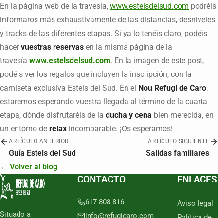
En la página web de la travesía,
www.estelsdelsud.com
podréis
informaros más exhaustivamente de las distancias, desniveles
y tracks de las diferentes etapas. Si ya lo tenéis claro, podéis
hacer
vuestras reservas
en la misma página de la
travesía
www.estelsdelsud.com
. En la imagen de este post,
podéis ver los regalos que incluyen la inscripción, con la
camiseta exclusiva Estels del Sud. En el
Nou Refugi de Caro
,
estaremos esperando vuestra llegada al término de la cuarta
etapa, dónde disfrutaréis de la
ducha y cena
bien merecida, en
un entorno de
relax
incomparable. ¡Os esperamos!
ARTÍCULO ANTERIOR
ARTÍCULO SIGUIENTE
Guía Estels del Sud
Salidas familiares
← Volver al blog
CONTACTO
ENLACES
617 808 816
Aviso legal
Situado a
info@refugicaro.com
Política de