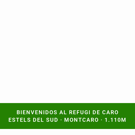
BIENVENIDOS AL REFUGI DE CARO
BIENVENIDOS AL REFUGI DE CARO
ESTELS DEL SUD · MONTCARO · 1.110M
ESTELS DEL SUD · MONTCARO · 1.110M