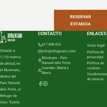
RESERVAR
ESTANCIA
CONTACTO
ENLACES
617 808 816
Aviso legal
Situado a
info@refugicaro.com
Política de
1.110 metros
privacidad
Montcaro · Parc
Natural dels Ports
Política de
de altitud, en
Guardas: María y
cookies
el Montcaro,
Mario
Condiciones
dentro del
de reserva
Parc Natural
dels Ports, el
Refugio de
Caro "Estels