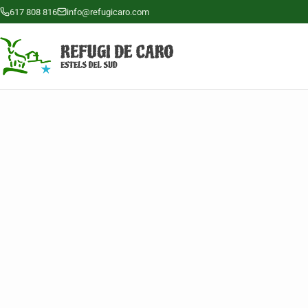
617 808 816
info@refugicaro.com