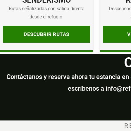
SENDERISMO
R
Rutas señalizadas con salida directa
Descensos,
desde el refugio.
DESCUBRIR RUTAS
V
C
Contáctanos y reserva ahora tu estancia en el
escríbenos a info@re
R