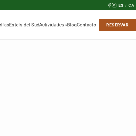
ES
/
CA
Actividades
rifas
Estels del Sud
Blog
Contacto
RESERVAR