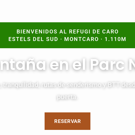
BIENVENIDOS AL REFUGI DE CARO
ESTELS DEL SUD · MONTCARO · 1.110M
ntaña en el Parc N
, tranquilidad, rutas de senderismo y BTT des
puerta.
RESERVAR