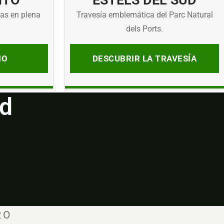
NTO
ESTELS DEL SUD
as en plena
Travesía emblemática del Parc Natural
dels Ports.
IO
DESCUBRIR LA TRAVESÍA
ad
RO