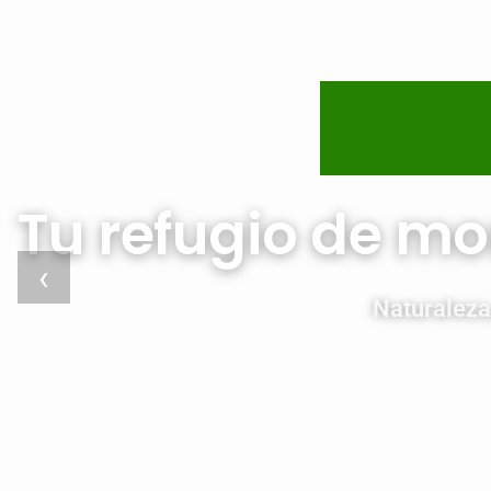
Tu refugio de mo
‹
Naturaleza