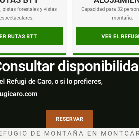
UTAS BTT
ALOJAMIE
 pistas forestales y vistas
Capacidad para 32 person
espectaculares.
montaña.
ER RUTAS BTT
VER EL REFUG
onsultar disponibilid
 Refugi de Caro, o si lo prefieres,
fugicaro.com
RESERVAR
EFUGIO DE MONTAÑA EN MONTCA