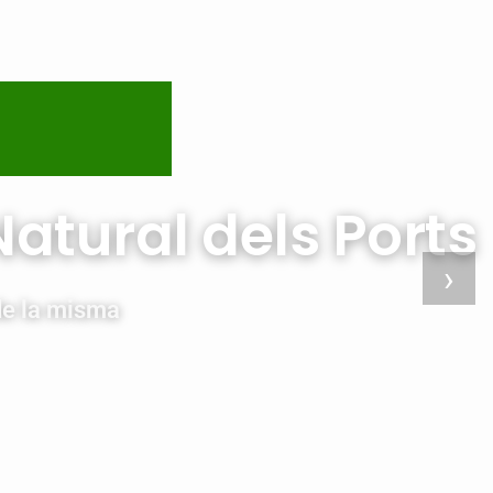
atural dels Ports
›
de la misma