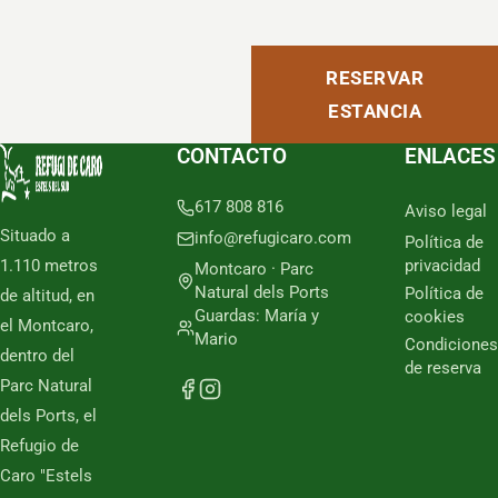
RESERVAR
ESTANCIA
CONTACTO
ENLACES
617 808 816
Aviso legal
Situado a
info@refugicaro.com
Política de
1.110 metros
privacidad
Montcaro · Parc
Natural dels Ports
Política de
de altitud, en
Guardas: María y
cookies
el Montcaro,
Mario
Condiciones
dentro del
de reserva
Parc Natural
dels Ports, el
Refugio de
Caro "Estels