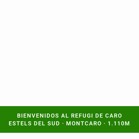
BIENVENIDOS AL REFUGI DE CARO
BIENVENIDOS AL REFUGI DE CARO
ESTELS DEL SUD · MONTCARO · 1.110M
ESTELS DEL SUD · MONTCARO · 1.110M