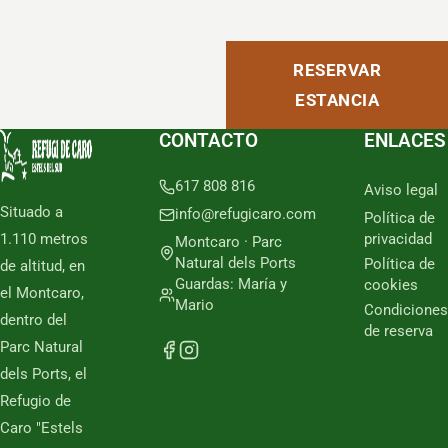
RESERVAR
ESTANCIA
CONTACTO
ENLACES
617 808 816
Aviso legal
Situado a
info@refugicaro.com
Política de
1.110 metros
privacidad
Montcaro · Parc
Natural dels Ports
Política de
de altitud, en
Guardas: María y
cookies
el Montcaro,
Mario
Condiciones
dentro del
de reserva
Parc Natural
dels Ports, el
Refugio de
Caro "Estels