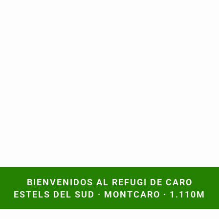
BIENVENIDOS AL REFUGI DE CARO
BIENVENIDOS AL REFUGI DE CARO
ESTELS DEL SUD · MONTCARO · 1.110M
ESTELS DEL SUD · MONTCARO · 1.110M