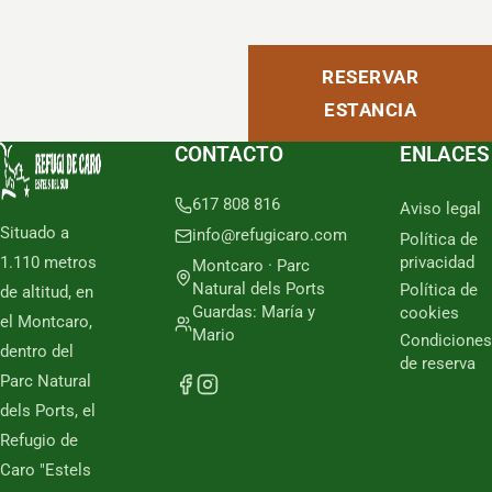
RESERVAR
ESTANCIA
CONTACTO
ENLACES
617 808 816
Aviso legal
Situado a
info@refugicaro.com
Política de
1.110 metros
privacidad
Montcaro · Parc
Natural dels Ports
Política de
de altitud, en
Guardas: María y
cookies
el Montcaro,
Mario
Condiciones
dentro del
de reserva
Parc Natural
dels Ports, el
Refugio de
Caro "Estels