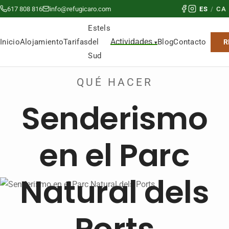
617 808 816
info@refugicaro.com
ES
/
CA
Estels
Actividades
del
Inicio
Alojamiento
Tarifas
Blog
Contacto
R
Sud
QUÉ HACER
Senderismo
en el Parc
Natural dels
Ports