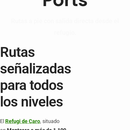
Rutas a pie con salida directa desde el
refugio.
Rutas
señalizadas
para todos
los niveles
El
Refugi de Caro
, situado