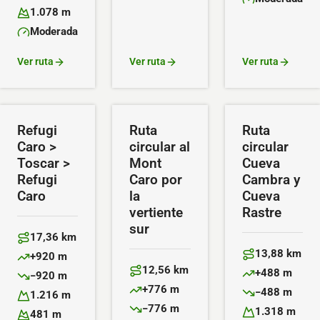
Altitud máxima:
Dificultad:
1.078 m
Altitud mínima:
Moderada
Dificultad:
Ver ruta
Ver ruta
Ver ruta
Refugi
Ruta
Ruta
Caro >
circular al
circular
Toscar >
Mont
Cueva
Refugi
Caro por
Cambra y
Caro
la
Cueva
vertiente
Rastre
sur
17,36 km
Distancia:
13,88 km
+920 m
Distancia:
Desnivel positivo:
12,56 km
+488 m
−920 m
Distancia:
Desnivel positiv
Desnivel negativo:
+776 m
−488 m
1.216 m
Desnivel positivo:
Desnivel negativ
Altitud máxima:
−776 m
1.318 m
481 m
Desnivel negativo: