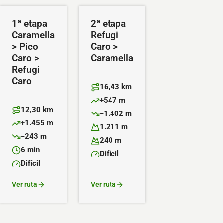
1ª etapa
2ª etapa
Caramella
Refugi
> Pico
Caro >
Caro >
Caramella
Refugi
Caro
16,43 km
Distancia:
+547 m
Desnivel positivo:
12,30 km
−1.402 m
Distancia:
Desnivel negativo:
+1.455 m
1.211 m
Desnivel positivo:
Altitud máxima:
−243 m
240 m
Desnivel negativo:
Altitud mínima:
6 min
Difícil
Duración:
Dificultad:
Difícil
Dificultad:
Ver ruta
Ver ruta