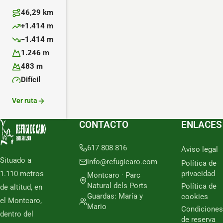
46,29 km
Distancia:
+1.414 m
Desnivel positivo:
−1.414 m
Desnivel negativo:
1.246 m
Altitud máxima:
483 m
Altitud mínima:
Difícil
Dificultad:
Ver ruta
CONTACTO
ENLACES
617 808 816
Aviso legal
Situado a
info@refugicaro.com
Política de
1.110 metros
privacidad
Montcaro · Parc
Natural dels Ports
Política de
de altitud, en
Guardas: María y
cookies
el Montcaro,
Mario
Condiciones
dentro del
de reserva