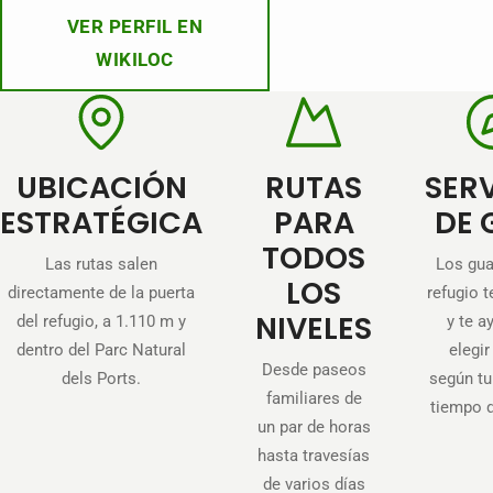
VER PERFIL EN
WIKILOC
UBICACIÓN
RUTAS
SER
ESTRATÉGICA
PARA
DE 
TODOS
Las rutas salen
Los gua
LOS
directamente de la puerta
refugio t
NIVELES
del refugio, a 1.110 m y
y te a
dentro del Parc Natural
elegir
Desde paseos
dels Ports.
según tu 
familiares de
tiempo 
un par de horas
hasta travesías
de varios días