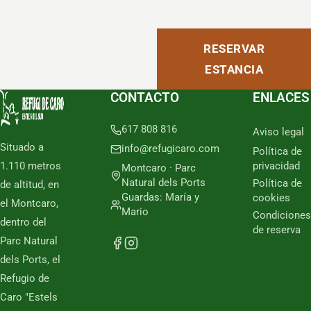
RESERVAR
ESTANCIA
CONTACTO
ENLACES
617 808 816
Aviso legal
Situado a
info@refugicaro.com
Política de
1.110 metros
privacidad
Montcaro · Parc
Natural dels Ports
Política de
de altitud, en
Guardas: María y
cookies
el Montcaro,
Mario
Condiciones
dentro del
de reserva
Parc Natural
dels Ports, el
Refugio de
Caro "Estels