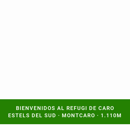
BIENVENIDOS AL REFUGI DE CARO
BIENVENIDOS AL REFUGI DE CARO
ESTELS DEL SUD · MONTCARO · 1.110M
ESTELS DEL SUD · MONTCARO · 1.110M