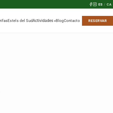
ES
/
CA
Actividades
rifas
Estels del Sud
Blog
Contacto
RESERVAR