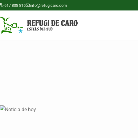
617 808 816
info@refugicaro.com