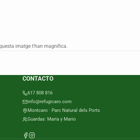
questa imatge t'han magnífica.
CONTACTO
617 808 816
info@refugicaro.com
Montcaro · Parc Natural dels Ports
Guardas: María y Mario