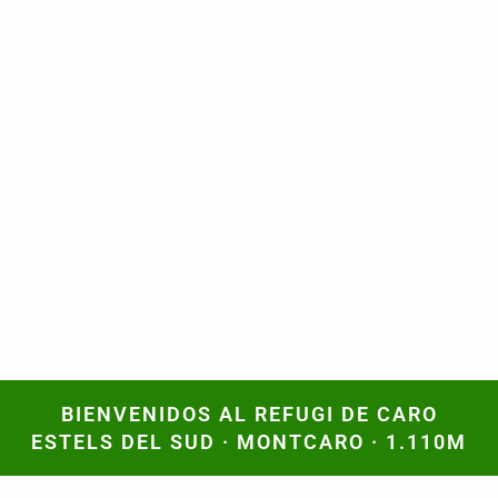
BIENVENIDOS AL REFUGI DE CARO
BIENVENIDOS AL REFUGI DE CARO
ESTELS DEL SUD · MONTCARO · 1.110M
ESTELS DEL SUD · MONTCARO · 1.110M