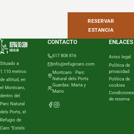
RESERVAR
ESTANCIA
CONTACTO
ENLACES
617 808 816
Aviso legal
Situado a
info@refugicaro.com
Política de
1.110 metros
privacidad
Montcaro · Parc
Natural dels Ports
Política de
de altitud, en
Guardas: María y
cookies
el Montcaro,
Mario
Condiciones
dentro del
de reserva
Parc Natural
dels Ports, el
Refugio de
Caro "Estels