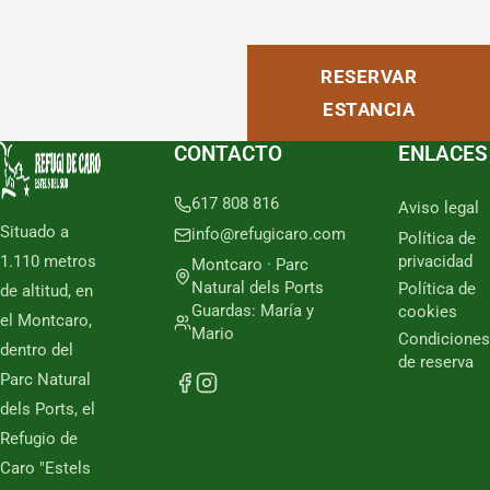
RESERVAR
ESTANCIA
CONTACTO
ENLACES
617 808 816
Aviso legal
Situado a
info@refugicaro.com
Política de
1.110 metros
privacidad
Montcaro · Parc
Natural dels Ports
Política de
de altitud, en
Guardas: María y
cookies
el Montcaro,
Mario
Condiciones
dentro del
de reserva
Parc Natural
dels Ports, el
Refugio de
Caro "Estels