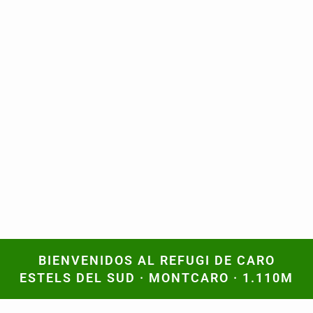
BIENVENIDOS AL REFUGI DE CARO
BIENVENIDOS AL REFUGI DE CARO
ESTELS DEL SUD · MONTCARO · 1.110M
ESTELS DEL SUD · MONTCARO · 1.110M