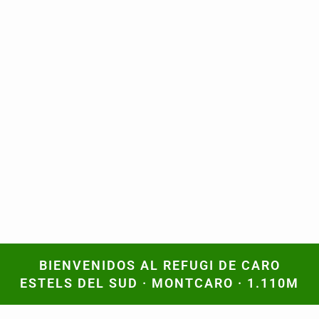
BIENVENIDOS AL REFUGI DE CARO
BIENVENIDOS AL REFUGI DE CARO
ESTELS DEL SUD · MONTCARO · 1.110M
ESTELS DEL SUD · MONTCARO · 1.110M