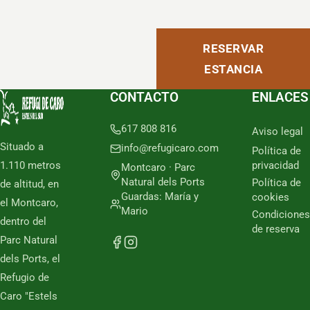
RESERVAR
ESTANCIA
CONTACTO
ENLACES
617 808 816
Aviso legal
Situado a
info@refugicaro.com
Política de
1.110 metros
privacidad
Montcaro · Parc
Natural dels Ports
Política de
de altitud, en
Guardas: María y
cookies
el Montcaro,
Mario
Condiciones
dentro del
de reserva
Parc Natural
dels Ports, el
Refugio de
Caro "Estels