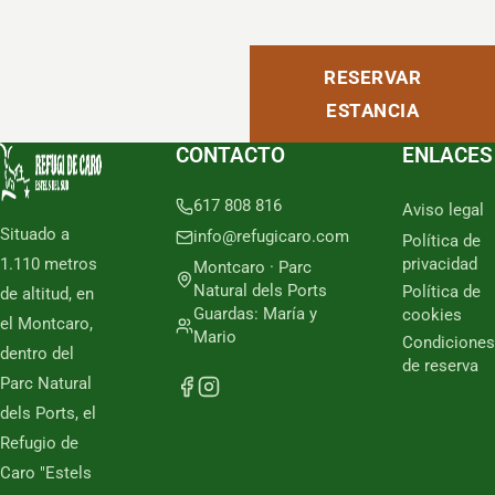
RESERVAR
ESTANCIA
CONTACTO
ENLACES
617 808 816
Aviso legal
Situado a
info@refugicaro.com
Política de
1.110 metros
privacidad
Montcaro · Parc
Natural dels Ports
Política de
de altitud, en
Guardas: María y
cookies
el Montcaro,
Mario
Condiciones
dentro del
de reserva
Parc Natural
dels Ports, el
Refugio de
Caro "Estels