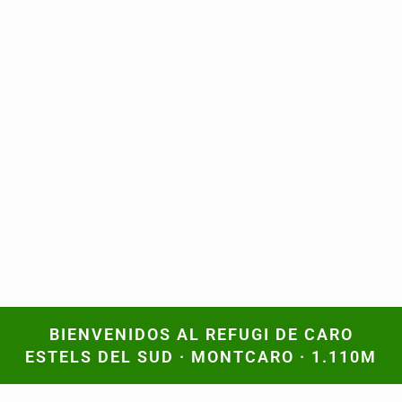
BIENVENIDOS AL REFUGI DE CARO
BIENVENIDOS AL REFUGI DE CARO
ESTELS DEL SUD · MONTCARO · 1.110M
ESTELS DEL SUD · MONTCARO · 1.110M