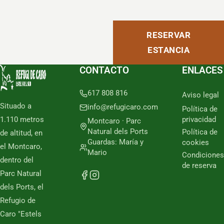
RESERVAR
ESTANCIA
CONTACTO
ENLACES
617 808 816
Aviso legal
Situado a
info@refugicaro.com
Política de
1.110 metros
privacidad
Montcaro · Parc
Natural dels Ports
Política de
de altitud, en
Guardas: María y
cookies
el Montcaro,
Mario
Condiciones
dentro del
de reserva
Parc Natural
dels Ports, el
Refugio de
Caro "Estels