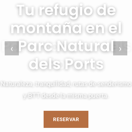
Tu refugio de
montaña en el
Parc Natural
‹
›
dels Ports
Naturaleza, tranquilidad, rutas de senderismo
y BTT desde la misma puerta.
RESERVAR