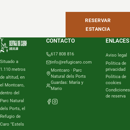
RESERVAR
ESTANCIA
CONTACTO
ENLACES
617 808 816
Aviso legal
Situado a
info@refugicaro.com
Política de
1.110 metros
privacidad
Montcaro · Parc
Natural dels Ports
Política de
de altitud, en
Guardas: María y
cookies
el Montcaro,
Mario
Condiciones
dentro del
de reserva
Parc Natural
dels Ports, el
Refugio de
Caro "Estels