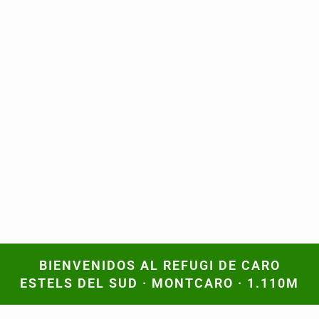
BIENVENIDOS AL REFUGI DE CARO
BIENVENIDOS AL REFUGI DE CARO
ESTELS DEL SUD · MONTCARO · 1.110M
ESTELS DEL SUD · MONTCARO · 1.110M