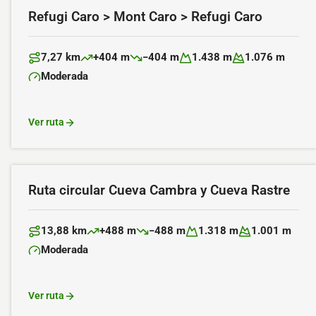
Refugi Caro > Mont Caro > Refugi Caro
7,27 km
+404 m
−404 m
1.438 m
1.076 m
Distancia:
Desnivel positivo:
Desnivel negativo:
Altitud máxima:
Altitud mínima:
Moderada
Dificultad:
Ver ruta
Ruta circular Cueva Cambra y Cueva Rastre
13,88 km
+488 m
−488 m
1.318 m
1.001 m
Distancia:
Desnivel positivo:
Desnivel negativo:
Altitud máxima:
Altitud mínima:
Moderada
Dificultad:
Ver ruta