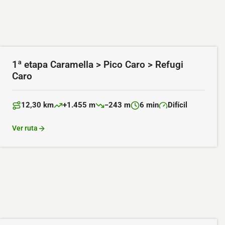
1ª etapa Caramella > Pico Caro > Refugi
Caro
12,30 km
+1.455 m
−243 m
6 min
Difícil
Distancia:
Desnivel positivo:
Desnivel negativo:
Duración:
Dificultad:
Ver ruta