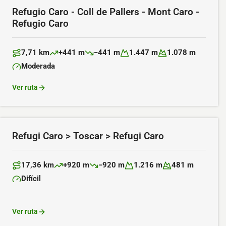
Refugio Caro - Coll de Pallers - Mont Caro -
Refugio Caro
7,71 km
+441 m
−441 m
1.447 m
1.078 m
Distancia:
Desnivel positivo:
Desnivel negativo:
Altitud máxima:
Altitud mínima:
Moderada
Dificultad:
Ver ruta
Refugi Caro > Toscar > Refugi Caro
17,36 km
+920 m
−920 m
1.216 m
481 m
Distancia:
Desnivel positivo:
Desnivel negativo:
Altitud máxima:
Altitud mínima:
Difícil
Dificultad:
Ver ruta