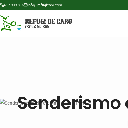
617 808 816
info@refugicaro.com
Senderismo e