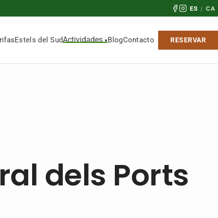
ES
/
CA
Actividades
rifas
Estels del Sud
Blog
Contacto
RESERVAR
al dels Ports
.