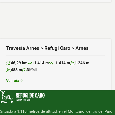
Travesía Arnes > Refugi Caro > Arnes
46,29 km
+1.414 m
−1.414 m
1.246 m
Distancia:
Desnivel positivo:
Desnivel negativo:
Altitud máxima:
483 m
Difícil
Altitud mínima:
Dificultad:
Ver ruta
Situado a 1.110 metros de altitud, en el Montcaro, dentro del Parc