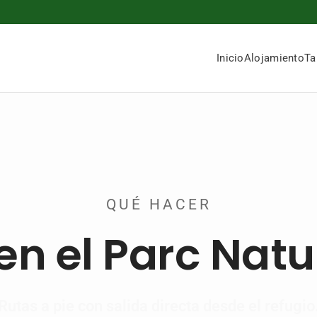
Inicio
Alojamiento
Ta
QUÉ HACER
n el Parc Natur
Rutas a pie con salida directa desde el refugio