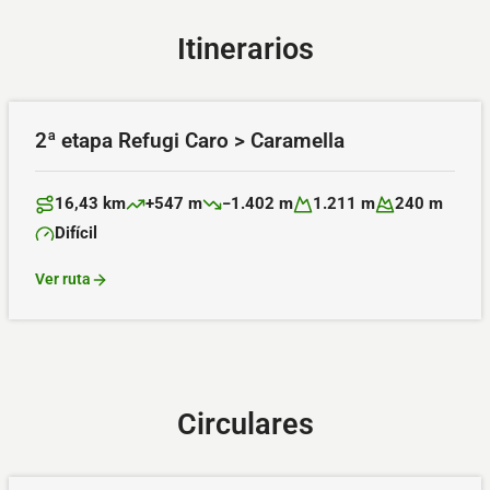
Itinerarios
2ª etapa Refugi Caro > Caramella
16,43 km
+547 m
−1.402 m
1.211 m
240 m
Distancia:
Desnivel positivo:
Desnivel negativo:
Altitud máxima:
Altitud mínima:
Difícil
Dificultad:
Ver ruta
Circulares