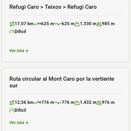
Refugi Caro > Teixos > Refugi Caro
17,07 km
+625 m
−625 m
1.330 m
985 m
Distancia:
Desnivel positivo:
Desnivel negativo:
Altitud máxima:
Altitud mínima:
Difícil
Dificultad:
Ver ruta
Ruta circular al Mont Caro por la vertiente
sur
12,56 km
+776 m
−776 m
1.432 m
976 m
Distancia:
Desnivel positivo:
Desnivel negativo:
Altitud máxima:
Altitud mínima:
Difícil
Dificultad:
Ver ruta