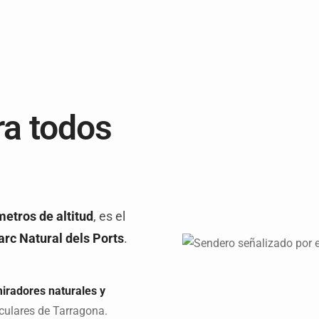
ra todos
etros de altitud
, es el
rc Natural dels Ports
.
iradores naturales y
culares de Tarragona.