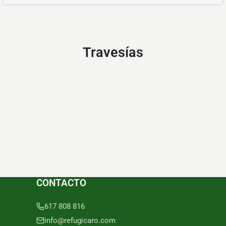
Travesías
CONTACTO
617 808 816
info@refugicaro.com