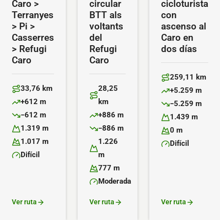
Caro >
circular
cicloturista
Terranyes
BTT als
con
> Pi >
voltants
ascenso al
Casserres
del
Caro en
> Refugi
Refugi
dos días
Caro
Caro
259,11 km
Distancia:
33,76 km
28,25
+5.259 m
Distancia:
Desnivel positivo:
Distancia:
+612 m
km
−5.259 m
Desnivel positivo:
Desnivel negativo
−612 m
+886 m
1.439 m
Desnivel negativo:
Desnivel positivo:
Altitud máxima:
1.319 m
−886 m
0 m
Altitud máxima:
Desnivel negativo:
Altitud mínima:
1.017 m
1.226
Difícil
Altitud mínima:
Dificultad:
Altitud máxima:
Difícil
m
Dificultad:
777 m
Altitud mínima:
Moderada
Dificultad:
Ver ruta
Ver ruta
Ver ruta