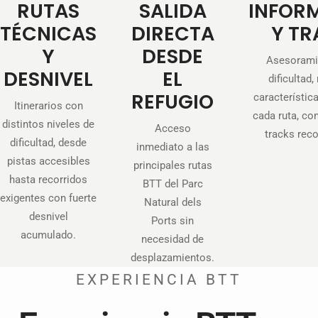
RUTAS
SALIDA
INFOR
TÉCNICAS
DIRECTA
Y TR
Y
DESDE
Asesorami
DESNIVEL
EL
dificultad,
REFUGIO
característic
Itinerarios con
cada ruta, co
distintos niveles de
Acceso
tracks rec
dificultad, desde
inmediato a las
pistas accesibles
principales rutas
hasta recorridos
BTT del Parc
exigentes con fuerte
Natural dels
desnivel
Ports sin
acumulado.
necesidad de
desplazamientos.
EXPERIENCIA BTT