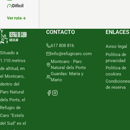
Altitud mínima:
Difícil
Dificultad:
Ver ruta
CONTACTO
ENLACES
617 808 816
Aviso legal
Situado a
info@refugicaro.com
Política de
1.110 metros
privacidad
Montcaro · Parc
Natural dels Ports
Política de
de altitud, en
Guardas: María y
cookies
el Montcaro,
Mario
Condiciones
dentro del
de reserva
Parc Natural
dels Ports, el
Refugio de
Caro "Estels
del Sud" es el