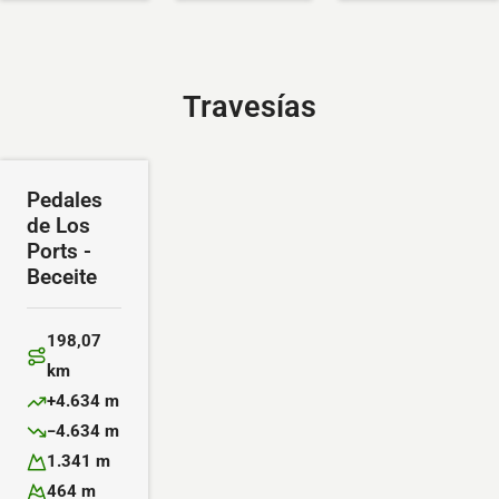
Travesías
Pedales
de Los
Ports -
Beceite
198,07
Distancia:
km
+4.634 m
Desnivel positivo:
−4.634 m
Desnivel negativo:
1.341 m
Altitud máxima:
464 m