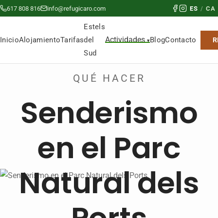
617 808 816
info@refugicaro.com
ES
/
CA
Estels
Actividades
del
Inicio
Alojamiento
Tarifas
Blog
Contacto
R
Sud
QUÉ HACER
Senderismo
en el Parc
Natural dels
Ports