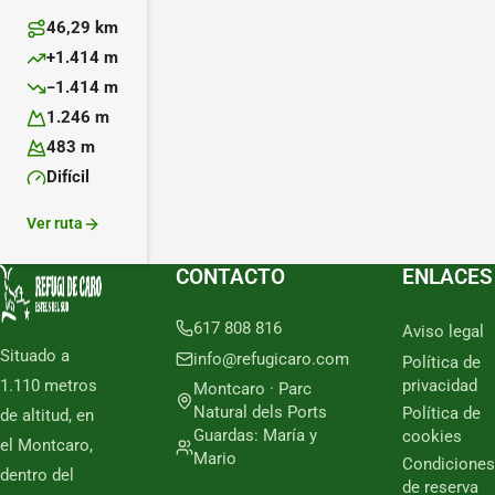
46,29 km
Distancia:
+1.414 m
Desnivel positivo:
−1.414 m
Desnivel negativo:
1.246 m
Altitud máxima:
483 m
Altitud mínima:
Difícil
Dificultad:
Ver ruta
CONTACTO
ENLACES
617 808 816
Aviso legal
Situado a
info@refugicaro.com
Política de
1.110 metros
privacidad
Montcaro · Parc
Natural dels Ports
Política de
de altitud, en
Guardas: María y
cookies
el Montcaro,
Mario
Condiciones
dentro del
de reserva