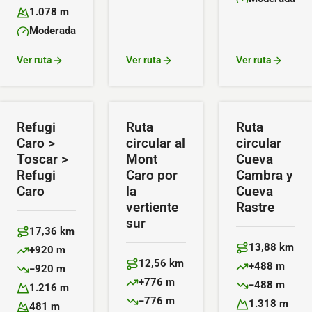
Altitud máxima:
Dificultad:
1.078 m
Altitud mínima:
Moderada
Dificultad:
Ver ruta
Ver ruta
Ver ruta
Refugi
Ruta
Ruta
Caro >
circular al
circular
Toscar >
Mont
Cueva
Refugi
Caro por
Cambra y
Caro
la
Cueva
vertiente
Rastre
sur
17,36 km
Distancia:
13,88 km
+920 m
Distancia:
Desnivel positivo:
12,56 km
+488 m
−920 m
Distancia:
Desnivel positiv
Desnivel negativo:
+776 m
−488 m
1.216 m
Desnivel positivo:
Desnivel negativ
Altitud máxima:
−776 m
1.318 m
481 m
Desnivel negativo: