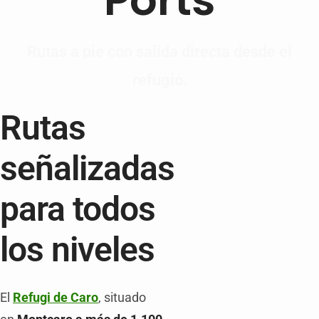
Rutas a pie con salida directa desde el
refugio.
Rutas
señalizadas
para todos
los niveles
El
Refugi de Caro
, situado