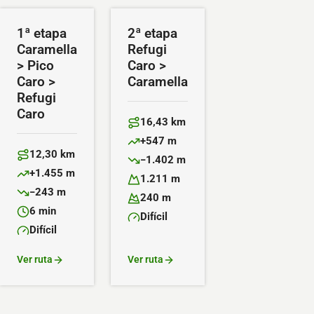
1ª etapa
2ª etapa
Caramella
Refugi
> Pico
Caro >
Caro >
Caramella
Refugi
Caro
16,43 km
Distancia:
+547 m
Desnivel positivo:
12,30 km
−1.402 m
Distancia:
Desnivel negativo:
+1.455 m
1.211 m
Desnivel positivo:
Altitud máxima:
−243 m
240 m
Desnivel negativo:
Altitud mínima:
6 min
Difícil
Duración:
Dificultad:
Difícil
Dificultad:
Ver ruta
Ver ruta