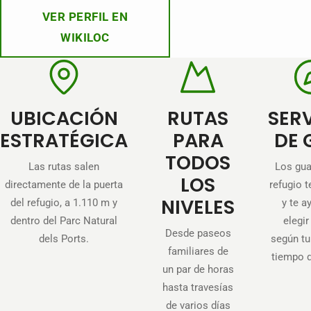
VER PERFIL EN
WIKILOC
UBICACIÓN
RUTAS
SER
ESTRATÉGICA
PARA
DE 
TODOS
Las rutas salen
Los gua
LOS
directamente de la puerta
refugio t
NIVELES
del refugio, a 1.110 m y
y te a
dentro del Parc Natural
elegir
Desde paseos
dels Ports.
según tu 
familiares de
tiempo 
un par de horas
hasta travesías
de varios días