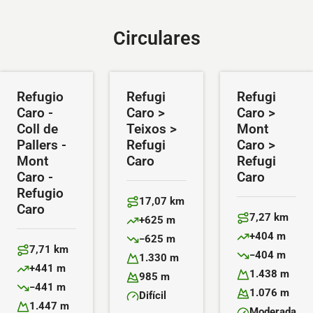
Circulares
Refugio
Refugi
Refugi
Caro -
Caro >
Caro >
Coll de
Teixos >
Mont
Pallers -
Refugi
Caro >
Mont
Caro
Refugi
Caro -
Caro
Refugio
17,07 km
Caro
Distancia:
7,27 km
+625 m
Distancia:
Desnivel positivo:
+404 m
−625 m
Desnivel positiv
Desnivel negativo:
7,71 km
−404 m
Distancia:
1.330 m
Desnivel negativ
Altitud máxima:
+441 m
1.438 m
Desnivel positivo:
985 m
Altitud máxima:
Altitud mínima:
−441 m
1.076 m
Desnivel negativo:
Difícil
Altitud mínima:
Dificultad:
1.447 m
Moderada