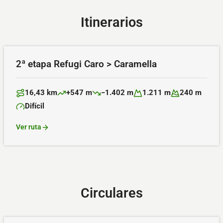
Itinerarios
2ª etapa Refugi Caro > Caramella
16,43 km
+547 m
−1.402 m
1.211 m
240 m
Distancia:
Desnivel positivo:
Desnivel negativo:
Altitud máxima:
Altitud mínima:
Difícil
Dificultad:
Ver ruta
Circulares