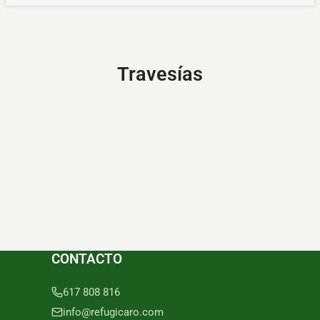
Travesías
CONTACTO
617 808 816
info@refugicaro.com