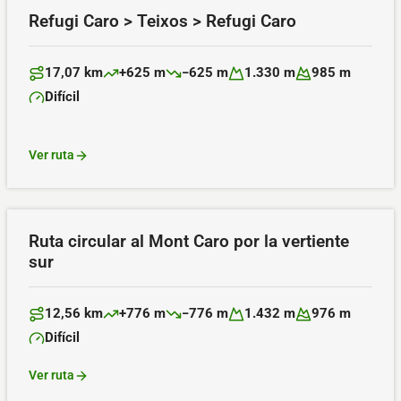
Refugi Caro > Teixos > Refugi Caro
17,07 km
+625 m
−625 m
1.330 m
985 m
Distancia:
Desnivel positivo:
Desnivel negativo:
Altitud máxima:
Altitud mínima:
Difícil
Dificultad:
Ver ruta
Ruta circular al Mont Caro por la vertiente
sur
12,56 km
+776 m
−776 m
1.432 m
976 m
Distancia:
Desnivel positivo:
Desnivel negativo:
Altitud máxima:
Altitud mínima:
Difícil
Dificultad:
Ver ruta