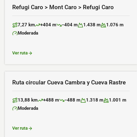
Refugi Caro > Mont Caro > Refugi Caro
7,27 km
+404 m
−404 m
1.438 m
1.076 m
Distancia:
Desnivel positivo:
Desnivel negativo:
Altitud máxima:
Altitud mínima:
Moderada
Dificultad:
Ver ruta
Ruta circular Cueva Cambra y Cueva Rastre
13,88 km
+488 m
−488 m
1.318 m
1.001 m
Distancia:
Desnivel positivo:
Desnivel negativo:
Altitud máxima:
Altitud mínima:
Moderada
Dificultad:
Ver ruta