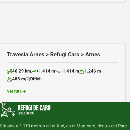
Travesía Arnes > Refugi Caro > Arnes
46,29 km
+1.414 m
−1.414 m
1.246 m
Distancia:
Desnivel positivo:
Desnivel negativo:
Altitud máxima:
483 m
Difícil
Altitud mínima:
Dificultad:
Ver ruta
Situado a 1.110 metros de altitud, en el Montcaro, dentro del Parc