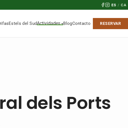
ES
/
CA
Actividades
rifas
Estels del Sud
Blog
Contacto
RESERVAR
al dels Ports
.