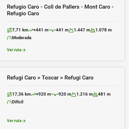
Refugio Caro - Coll de Pallers - Mont Caro -
Refugio Caro
7,71 km
+441 m
−441 m
1.447 m
1.078 m
Distancia:
Desnivel positivo:
Desnivel negativo:
Altitud máxima:
Altitud mínima:
Moderada
Dificultad:
Ver ruta
Refugi Caro > Toscar > Refugi Caro
17,36 km
+920 m
−920 m
1.216 m
481 m
Distancia:
Desnivel positivo:
Desnivel negativo:
Altitud máxima:
Altitud mínima:
Difícil
Dificultad:
Ver ruta