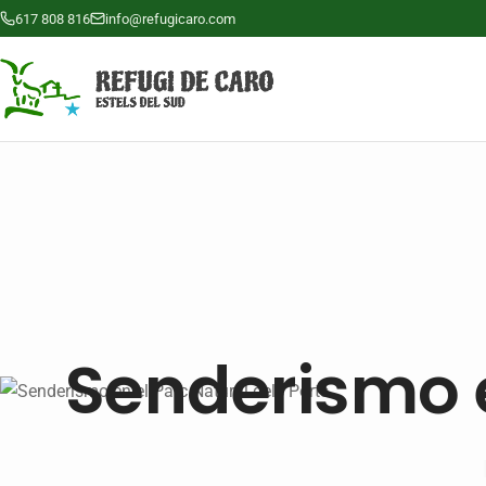
617 808 816
info@refugicaro.com
Senderismo e