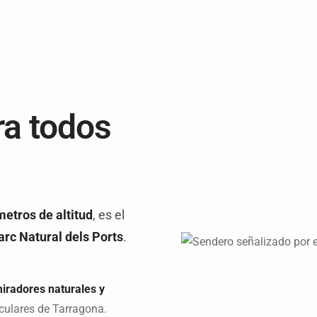
ra todos
etros de altitud
, es el
rc Natural dels Ports
.
iradores naturales y
culares de Tarragona.