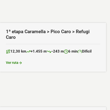
1ª etapa Caramella > Pico Caro > Refugi
Caro
12,30 km
+1.455 m
−243 m
6 min
Difícil
Distancia:
Desnivel positivo:
Desnivel negativo:
Duración:
Dificultad:
Ver ruta