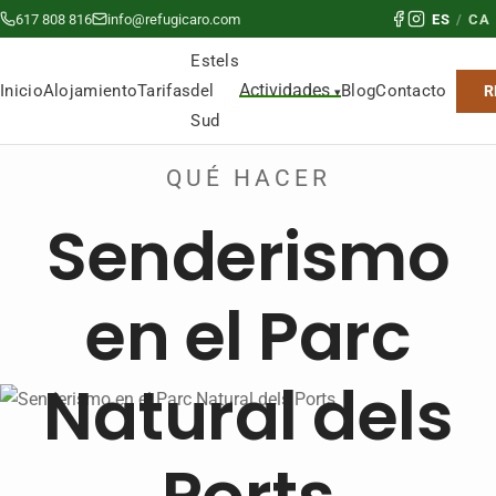
617 808 816
info@refugicaro.com
ES
/
CA
Estels
Actividades
del
Inicio
Alojamiento
Tarifas
Blog
Contacto
R
Sud
QUÉ HACER
Senderismo
en el Parc
Natural dels
Ports