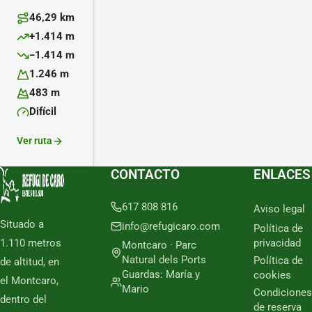
46,29 km
Distancia:
+1.414 m
Desnivel positivo:
−1.414 m
Desnivel negativo:
1.246 m
Altitud máxima:
483 m
Altitud mínima:
Difícil
Dificultad:
Ver ruta
CONTACTO
ENLACES
617 808 816
Aviso legal
Situado a
info@refugicaro.com
Política de
1.110 metros
privacidad
Montcaro · Parc
Natural dels Ports
Política de
de altitud, en
Guardas: María y
cookies
el Montcaro,
Mario
Condiciones
dentro del
de reserva