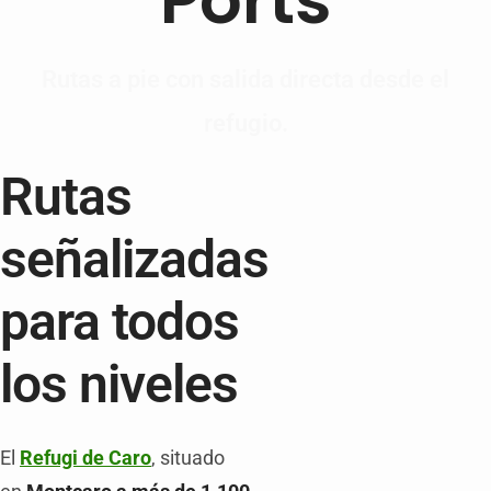
Rutas a pie con salida directa desde el
refugio.
Rutas
señalizadas
para todos
los niveles
El
Refugi de Caro
, situado