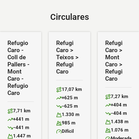
Circulares
Refugio
Refugi
Refugi
Caro -
Caro >
Caro >
Coll de
Teixos >
Mont
Pallers -
Refugi
Caro >
Mont
Caro
Refugi
Caro -
Caro
Refugio
17,07 km
Caro
Distancia:
7,27 km
+625 m
Distancia:
Desnivel positivo:
+404 m
−625 m
Desnivel positiv
Desnivel negativo:
7,71 km
−404 m
Distancia:
1.330 m
Desnivel negativ
Altitud máxima:
+441 m
1.438 m
Desnivel positivo:
985 m
Altitud máxima:
Altitud mínima:
−441 m
1.076 m
Desnivel negativo:
Difícil
Altitud mínima:
Dificultad:
1.447 m
Moderada