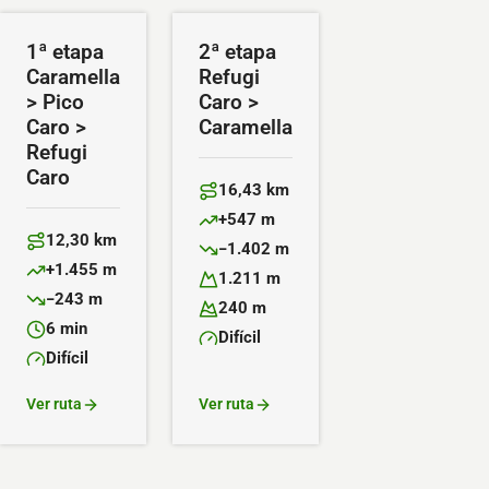
1ª etapa
2ª etapa
Caramella
Refugi
> Pico
Caro >
Caro >
Caramella
Refugi
Caro
16,43 km
Distancia:
+547 m
Desnivel positivo:
12,30 km
−1.402 m
Distancia:
Desnivel negativo:
+1.455 m
1.211 m
Desnivel positivo:
Altitud máxima:
−243 m
240 m
Desnivel negativo:
Altitud mínima:
6 min
Difícil
Duración:
Dificultad:
Difícil
Dificultad:
Ver ruta
Ver ruta