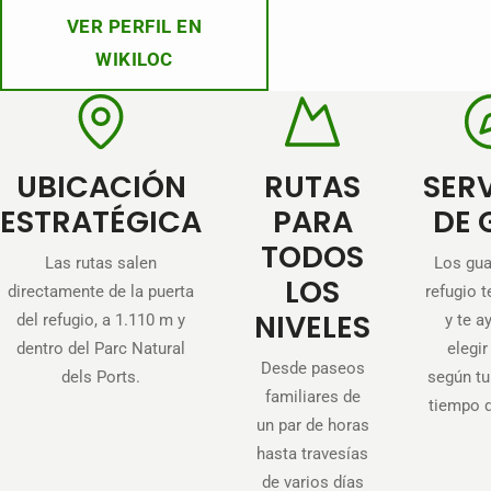
VER PERFIL EN
WIKILOC
UBICACIÓN
RUTAS
SER
ESTRATÉGICA
PARA
DE 
TODOS
Las rutas salen
Los gua
LOS
directamente de la puerta
refugio t
NIVELES
del refugio, a 1.110 m y
y te a
dentro del Parc Natural
elegir
Desde paseos
dels Ports.
según tu 
familiares de
tiempo 
un par de horas
hasta travesías
de varios días