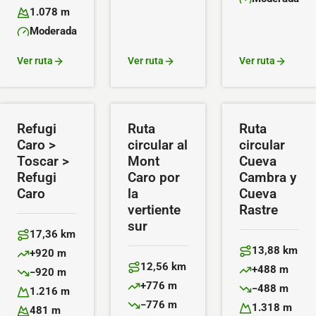
Altitud máxima:
Dificultad:
1.078 m
Altitud mínima:
Moderada
Dificultad:
Ver ruta
Ver ruta
Ver ruta
Refugi
Ruta
Ruta
Caro >
circular al
circular
Toscar >
Mont
Cueva
Refugi
Caro por
Cambra y
Caro
la
Cueva
vertiente
Rastre
sur
17,36 km
Distancia:
13,88 km
+920 m
Distancia:
Desnivel positivo:
12,56 km
+488 m
−920 m
Distancia:
Desnivel positiv
Desnivel negativo:
+776 m
−488 m
1.216 m
Desnivel positivo:
Desnivel negativ
Altitud máxima:
−776 m
1.318 m
481 m
Desnivel negativo: