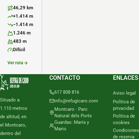
46,29 km
Distancia:
+1.414 m
Desnivel positivo:
−1.414 m
Desnivel negativo:
1.246 m
Altitud máxima:
483 m
Altitud mínima:
Difícil
Dificultad:
Ver ruta
CONTACTO
ENLACES
617 808 816
Aviso legal
Situado a
info@refugicaro.com
Política de
1.110 metros
privacidad
Montcaro · Parc
Natural dels Ports
Política de
de altitud, en
Guardas: María y
cookies
el Montcaro,
Mario
Condiciones
dentro del
de reserva