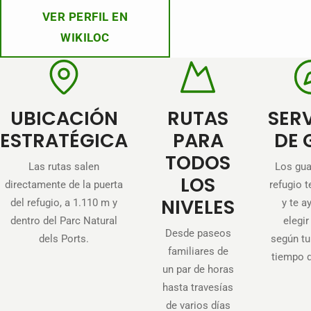
VER PERFIL EN
WIKILOC
UBICACIÓN
RUTAS
SER
ESTRATÉGICA
PARA
DE 
TODOS
Las rutas salen
Los gua
LOS
directamente de la puerta
refugio t
NIVELES
del refugio, a 1.110 m y
y te a
dentro del Parc Natural
elegir
Desde paseos
dels Ports.
según tu 
familiares de
tiempo 
un par de horas
hasta travesías
de varios días