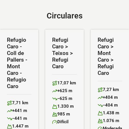
Circulares
Refugio
Refugi
Refugi
Caro -
Caro >
Caro >
Coll de
Teixos >
Mont
Pallers -
Refugi
Caro >
Mont
Caro
Refugi
Caro -
Caro
Refugio
17,07 km
Caro
Distancia:
7,27 km
+625 m
Distancia:
Desnivel positivo:
+404 m
−625 m
Desnivel positiv
Desnivel negativo:
7,71 km
−404 m
Distancia:
1.330 m
Desnivel negativ
Altitud máxima:
+441 m
1.438 m
Desnivel positivo:
985 m
Altitud máxima:
Altitud mínima:
−441 m
1.076 m
Desnivel negativo:
Difícil
Altitud mínima:
Dificultad:
1.447 m
Moderada