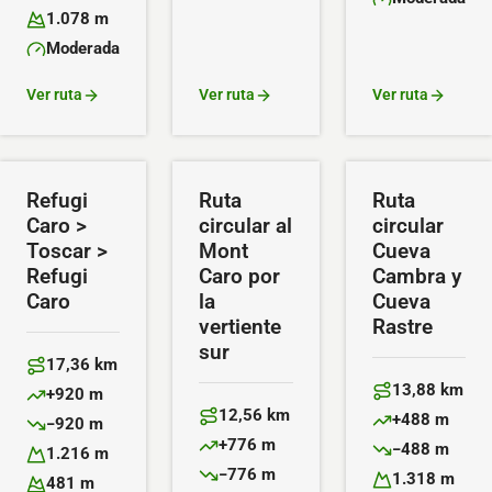
Altitud máxima:
Dificultad:
1.078 m
Altitud mínima:
Moderada
Dificultad:
Ver ruta
Ver ruta
Ver ruta
Refugi
Ruta
Ruta
Caro >
circular al
circular
Toscar >
Mont
Cueva
Refugi
Caro por
Cambra y
Caro
la
Cueva
vertiente
Rastre
sur
17,36 km
Distancia:
13,88 km
+920 m
Distancia:
Desnivel positivo:
12,56 km
+488 m
−920 m
Distancia:
Desnivel positiv
Desnivel negativo:
+776 m
−488 m
1.216 m
Desnivel positivo:
Desnivel negativ
Altitud máxima:
−776 m
1.318 m
481 m
Desnivel negativo: