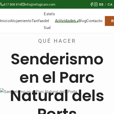
617 808 816
info@refugicaro.com
ES
/
CA
Estels
Actividades
del
Inicio
Alojamiento
Tarifas
Blog
Contacto
R
Sud
QUÉ HACER
Senderismo
en el Parc
Natural dels
Ports