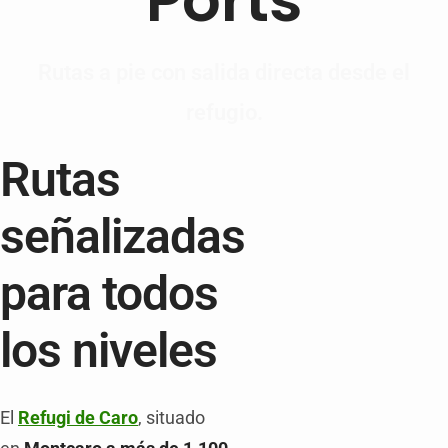
Rutas a pie con salida directa desde el
refugio.
Rutas
señalizadas
para todos
los niveles
El
Refugi de Caro
, situado