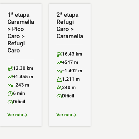
1ª etapa
2ª etapa
Caramella
Refugi
> Pico
Caro >
Caro >
Caramella
Refugi
Caro
16,43 km
Distancia:
+547 m
Desnivel positivo:
12,30 km
−1.402 m
Distancia:
Desnivel negativo:
+1.455 m
1.211 m
Desnivel positivo:
Altitud máxima:
−243 m
240 m
Desnivel negativo:
Altitud mínima:
6 min
Difícil
Duración:
Dificultad:
Difícil
Dificultad:
Ver ruta
Ver ruta