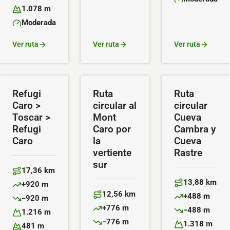
Altitud máxima:
Dificultad:
1.078 m
Altitud mínima:
Moderada
Dificultad:
Ver ruta
Ver ruta
Ver ruta
Refugi
Ruta
Ruta
Caro >
circular al
circular
Toscar >
Mont
Cueva
Refugi
Caro por
Cambra y
Caro
la
Cueva
vertiente
Rastre
sur
17,36 km
Distancia:
13,88 km
+920 m
Distancia:
Desnivel positivo:
12,56 km
+488 m
−920 m
Distancia:
Desnivel positiv
Desnivel negativo:
+776 m
−488 m
1.216 m
Desnivel positivo:
Desnivel negativ
Altitud máxima:
−776 m
1.318 m
481 m
Desnivel negativo: