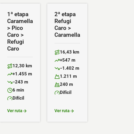
1ª etapa
2ª etapa
Caramella
Refugi
> Pico
Caro >
Caro >
Caramella
Refugi
Caro
16,43 km
Distancia:
+547 m
Desnivel positivo:
12,30 km
−1.402 m
Distancia:
Desnivel negativo:
+1.455 m
1.211 m
Desnivel positivo:
Altitud máxima:
−243 m
240 m
Desnivel negativo:
Altitud mínima:
6 min
Difícil
Duración:
Dificultad:
Difícil
Dificultad:
Ver ruta
Ver ruta