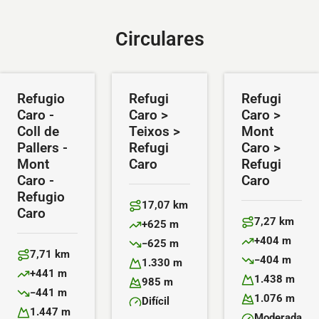
Circulares
Refugio
Refugi
Refugi
Caro -
Caro >
Caro >
Coll de
Teixos >
Mont
Pallers -
Refugi
Caro >
Mont
Caro
Refugi
Caro -
Caro
Refugio
17,07 km
Caro
Distancia:
7,27 km
+625 m
Distancia:
Desnivel positivo:
+404 m
−625 m
Desnivel positiv
Desnivel negativo:
7,71 km
−404 m
Distancia:
1.330 m
Desnivel negativ
Altitud máxima:
+441 m
1.438 m
Desnivel positivo:
985 m
Altitud máxima:
Altitud mínima:
−441 m
1.076 m
Desnivel negativo:
Difícil
Altitud mínima:
Dificultad:
1.447 m
Moderada