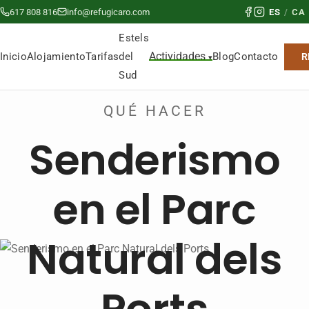
617 808 816
info@refugicaro.com
ES
/
CA
Estels
Actividades
del
Inicio
Alojamiento
Tarifas
Blog
Contacto
R
Sud
QUÉ HACER
Senderismo
en el Parc
Natural dels
Ports