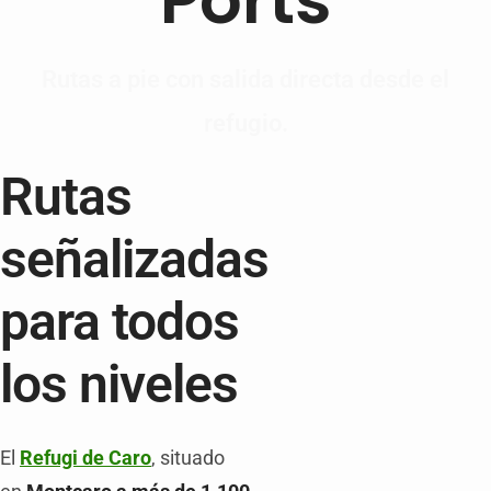
Rutas a pie con salida directa desde el
refugio.
Rutas
señalizadas
para todos
los niveles
El
Refugi de Caro
, situado