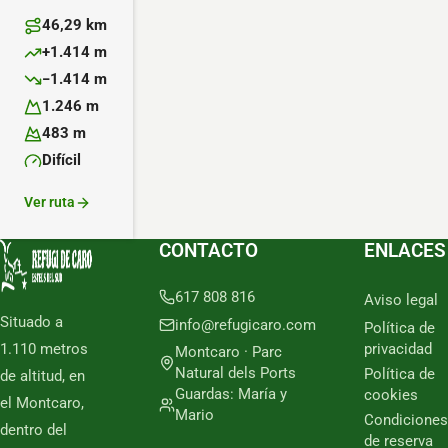
46,29 km
Distancia:
+1.414 m
Desnivel positivo:
−1.414 m
Desnivel negativo:
1.246 m
Altitud máxima:
483 m
Altitud mínima:
Difícil
Dificultad:
Ver ruta
CONTACTO
ENLACES
617 808 816
Aviso legal
Situado a
info@refugicaro.com
Política de
1.110 metros
privacidad
Montcaro · Parc
Natural dels Ports
Política de
de altitud, en
Guardas: María y
cookies
el Montcaro,
Mario
Condiciones
dentro del
de reserva