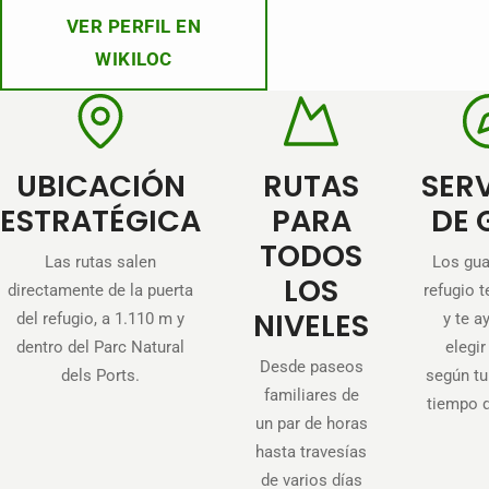
VER PERFIL EN
WIKILOC
UBICACIÓN
RUTAS
SER
ESTRATÉGICA
PARA
DE 
TODOS
Las rutas salen
Los gua
LOS
directamente de la puerta
refugio t
NIVELES
del refugio, a 1.110 m y
y te a
dentro del Parc Natural
elegir
Desde paseos
dels Ports.
según tu 
familiares de
tiempo 
un par de horas
hasta travesías
de varios días