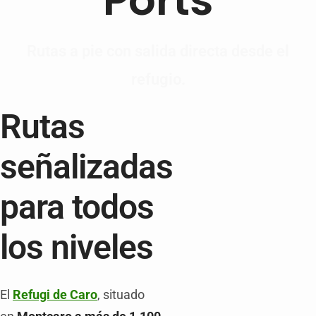
Rutas a pie con salida directa desde el
refugio.
Rutas
señalizadas
para todos
los niveles
El
Refugi de Caro
, situado