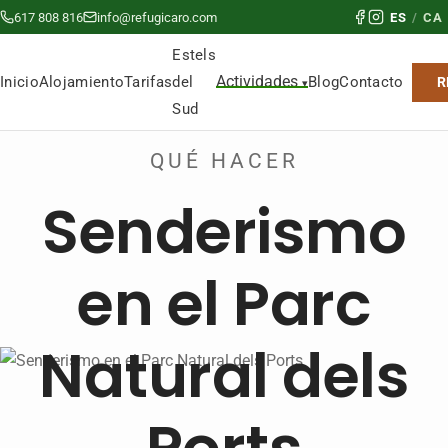
617 808 816
info@refugicaro.com
ES
/
CA
Estels
Actividades
del
Inicio
Alojamiento
Tarifas
Blog
Contacto
R
Sud
QUÉ HACER
Senderismo
en el Parc
Natural dels
Ports