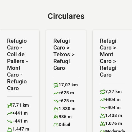
Circulares
Refugio
Refugi
Refugi
Caro -
Caro >
Caro >
Coll de
Teixos >
Mont
Pallers -
Refugi
Caro >
Mont
Caro
Refugi
Caro -
Caro
Refugio
17,07 km
Caro
Distancia:
7,27 km
+625 m
Distancia:
Desnivel positivo:
+404 m
−625 m
Desnivel positiv
Desnivel negativo:
7,71 km
−404 m
Distancia:
1.330 m
Desnivel negativ
Altitud máxima:
+441 m
1.438 m
Desnivel positivo:
985 m
Altitud máxima:
Altitud mínima:
−441 m
1.076 m
Desnivel negativo:
Difícil
Altitud mínima:
Dificultad:
1.447 m
Moderada