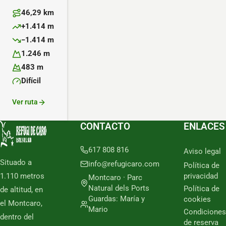
46,29 km
Distancia:
+1.414 m
Desnivel positivo:
−1.414 m
Desnivel negativo:
1.246 m
Altitud máxima:
483 m
Altitud mínima:
Difícil
Dificultad:
Ver ruta
CONTACTO
ENLACES
617 808 816
Aviso legal
Situado a
info@refugicaro.com
Política de
1.110 metros
privacidad
Montcaro · Parc
Natural dels Ports
Política de
de altitud, en
Guardas: María y
cookies
el Montcaro,
Mario
Condiciones
dentro del
de reserva