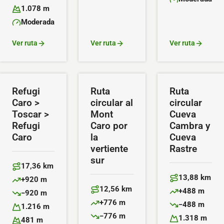
Altitud máxima:
Dificultad:
1.078 m
Altitud mínima:
Moderada
Dificultad:
Ver ruta
Ver ruta
Ver ruta
Refugi
Ruta
Ruta
Caro >
circular al
circular
Toscar >
Mont
Cueva
Refugi
Caro por
Cambra y
Caro
la
Cueva
vertiente
Rastre
sur
17,36 km
Distancia:
13,88 km
+920 m
Distancia:
Desnivel positivo:
12,56 km
+488 m
−920 m
Distancia:
Desnivel positiv
Desnivel negativo:
+776 m
−488 m
1.216 m
Desnivel positivo:
Desnivel negativ
Altitud máxima:
−776 m
1.318 m
481 m
Desnivel negativo: