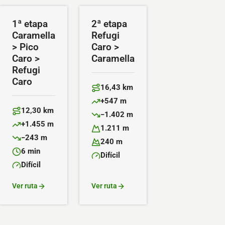
1ª etapa
2ª etapa
Caramella
Refugi
> Pico
Caro >
Caro >
Caramella
Refugi
Caro
16,43 km
Distancia:
+547 m
Desnivel positivo:
12,30 km
−1.402 m
Distancia:
Desnivel negativo:
+1.455 m
1.211 m
Desnivel positivo:
Altitud máxima:
−243 m
240 m
Desnivel negativo:
Altitud mínima:
6 min
Difícil
Duración:
Dificultad:
Difícil
Dificultad:
Ver ruta
Ver ruta