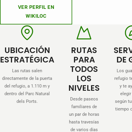
VER PERFIL EN
WIKILOC
UBICACIÓN
RUTAS
SER
ESTRATÉGICA
PARA
DE 
TODOS
Las rutas salen
Los gua
LOS
directamente de la puerta
refugio t
NIVELES
del refugio, a 1.110 m y
y te a
dentro del Parc Natural
elegir
Desde paseos
dels Ports.
según tu 
familiares de
tiempo 
un par de horas
hasta travesías
de varios días