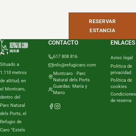
RESERVAR
ESTANCIA
CONTACTO
ENLACES
617 808 816
Aviso legal
Situado a
info@refugicaro.com
Política de
1.110 metros
privacidad
Montcaro · Parc
Natural dels Ports
Política de
de altitud, en
Guardas: María y
cookies
el Montcaro,
Mario
Condiciones
dentro del
de reserva
Parc Natural
dels Ports, el
Refugio de
Caro "Estels