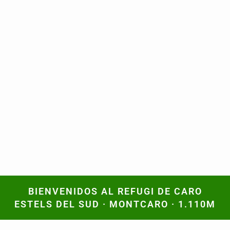
BIENVENIDOS AL REFUGI DE CARO
BIENVENIDOS AL REFUGI DE CARO
ESTELS DEL SUD · MONTCARO · 1.110M
ESTELS DEL SUD · MONTCARO · 1.110M