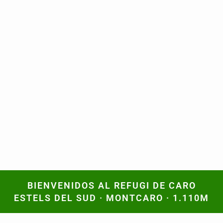
BIENVENIDOS AL REFUGI DE CARO
BIENVENIDOS AL REFUGI DE CARO
ESTELS DEL SUD · MONTCARO · 1.110M
ESTELS DEL SUD · MONTCARO · 1.110M