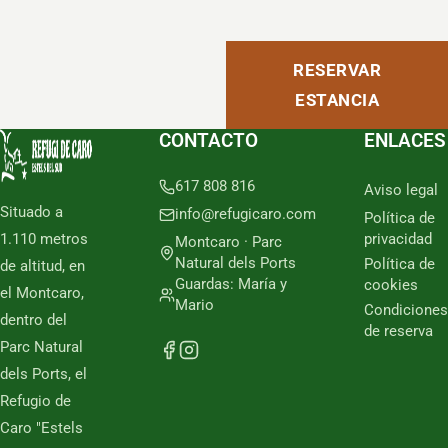
RESERVAR
ESTANCIA
CONTACTO
ENLACES
617 808 816
Aviso legal
Situado a
info@refugicaro.com
Política de
1.110 metros
privacidad
Montcaro · Parc
Natural dels Ports
Política de
de altitud, en
Guardas: María y
cookies
el Montcaro,
Mario
Condiciones
dentro del
de reserva
Parc Natural
dels Ports, el
Refugio de
Caro "Estels