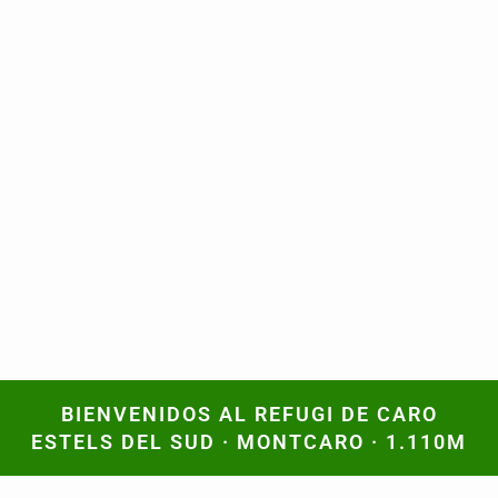
BIENVENIDOS AL REFUGI DE CARO
BIENVENIDOS AL REFUGI DE CARO
ESTELS DEL SUD · MONTCARO · 1.110M
ESTELS DEL SUD · MONTCARO · 1.110M