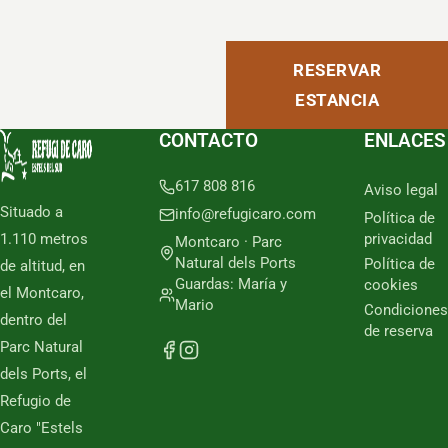
RESERVAR
ESTANCIA
CONTACTO
ENLACES
617 808 816
Aviso legal
Situado a
info@refugicaro.com
Política de
1.110 metros
privacidad
Montcaro · Parc
Natural dels Ports
Política de
de altitud, en
Guardas: María y
cookies
el Montcaro,
Mario
Condiciones
dentro del
de reserva
Parc Natural
dels Ports, el
Refugio de
Caro "Estels