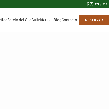
ES
/
CA
Actividades
rifas
Estels del Sud
Blog
Contacto
RESERVAR