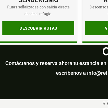
SENDERISMO
R
Rutas señalizadas con salida directa
Descensos,
desde el refugio.
DESCUBRIR RUTAS
V
C
Contáctanos y reserva ahora tu estancia en el
escríbenos a info@re
R