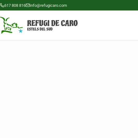
617 808 816
info@refugicaro.com