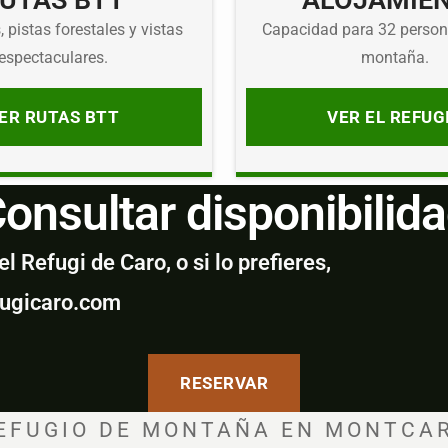
UTAS BTT
ALOJAMIE
 pistas forestales y vistas
Capacidad para 32 person
espectaculares.
montaña.
ER RUTAS BTT
VER EL REFUG
onsultar disponibilid
 Refugi de Caro, o si lo prefieres,
fugicaro.com
RESERVAR
EFUGIO DE MONTAÑA EN MONTCA