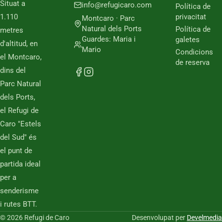
Situat a
info@refugicaro.com
Política de
1.110
privacitat
Montcaro · Parc
Natural dels Ports
Política de
metres
Guardes: Maria i
galetes
d'altitud, en
Mario
Condicions
el Montcaro,
de reserva
dins del
Parc Natural
dels Ports,
el Refugi de
Caro "Estels
del Sud" és
el punt de
partida ideal
per a
senderisme
i rutes BTT.
© 2026 Refugi de Caro
Desenvolupat per
Develmedia