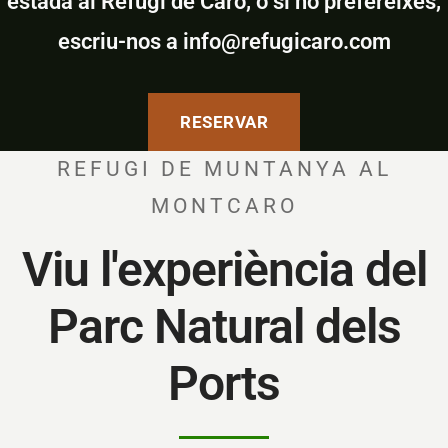
estada al Refugi de Caro, o si ho prefereixes,
escriu-nos a info@refugicaro.com
RESERVAR
REFUGI DE MUNTANYA AL
MONTCARO
Viu l'experiència del
Parc Natural dels
Ports