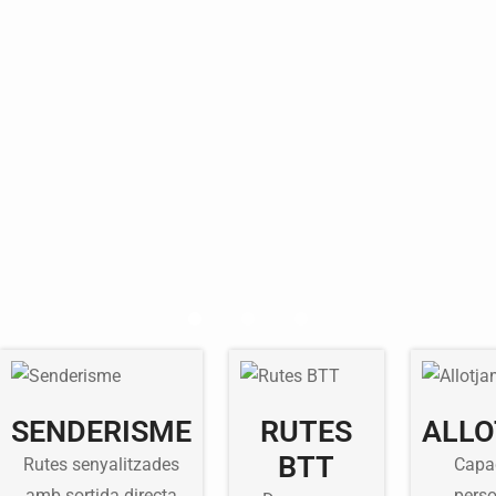
SENDERISME
RUTES
ALL
BTT
Rutes senyalitzades
Capac
amb sortida directa
perso