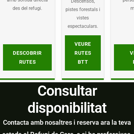
Descensos,
des del refugi.
m
pistes forestals i
vistes
espectaculars.
VEURE
DESCOBRIR
RUTES
V
RUTES
BTT
Consultar
disponibilitat
Contacta amb nosaltres i reserva ara la teva