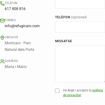
TELÈFON
617 808 816
TELÈFON
(opcional)
CORREU
info@refugicaro.com
UBICACIÓ
MISSATGE
Montcaro · Parc
Natural dels Ports
GUARDES
Maria i Mario
He llegit i accepto la
política
de privacitat
.