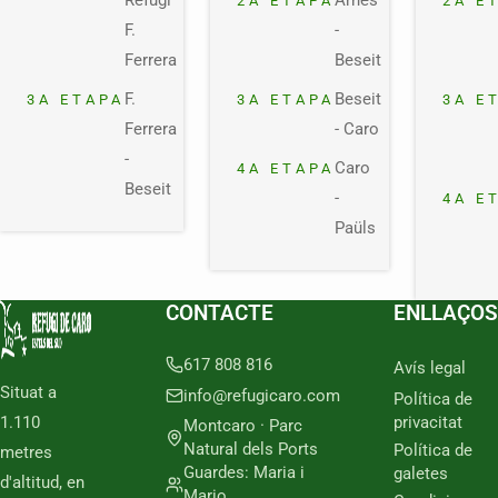
Refugi
Arnes
2A ETAPA
2A E
F.
-
Ferrera
Beseit
F.
Beseit
3A ETAPA
3A ETAPA
3A E
Ferrera
- Caro
-
Caro
4A ETAPA
Beseit
-
4A E
Paüls
CONTACTE
ENLLAÇOS
617 808 816
Avís legal
Situat a
info@refugicaro.com
Política de
1.110
privacitat
Montcaro · Parc
Natural dels Ports
Política de
metres
Guardes: Maria i
galetes
d'altitud, en
Mario