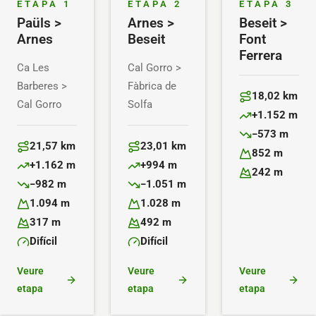
ETAPA 1
ETAPA 2
ETAPA 3
Paüls >
Arnes >
Beseit >
Arnes
Beseit
Font
Ferrera
Ca Les
Cal Gorro >
Barberes >
Fàbrica de
18,02 km
Cal Gorro
Solfa
Distància:
+1.152 m
Desnivell positiu
−573 m
Desnivell negati
21,57 km
23,01 km
852 m
Distància:
Distància:
Altitud màxima:
+1.162 m
+994 m
242 m
Desnivell positiu:
Desnivell positiu:
Altitud mínima:
−982 m
−1.051 m
Desnivell negatiu:
Desnivell negatiu:
1.094 m
1.028 m
Altitud màxima:
Altitud màxima:
317 m
492 m
Altitud mínima:
Altitud mínima:
Difícil
Difícil
Dificultat:
Dificultat:
Veure
Veure
Veure
etapa
etapa
etapa