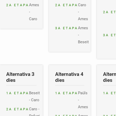
Arnes
Caro
2A ETAPA
2A ETAPA
-
-
2A E
Caro
Arnes
Arnes
3A ETAPA
-
3A E
Beseit
Alternativa 3
Alternativa 4
Alter
dies
dies
dies
Beseit
Paüls
1A ETAPA
1A ETAPA
1A E
- Caro
-
Arnes
Caro -
2A ETAPA