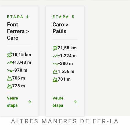
ETAPA 4
ETAPA 5
Font
Caro >
Ferrera >
Paüls
Caro
21,58 km
Distància:
18,15 km
+1.224 m
Distància:
Desnivell positiu:
+1.048 m
−380 m
Desnivell positiu:
Desnivell negatiu:
−978 m
1.556 m
Desnivell negatiu:
Altitud màxima:
706 m
701 m
Altitud màxima:
Altitud mínima:
728 m
Altitud mínima:
Veure
Veure
etapa
etapa
ALTRES MANERES DE FER-LA