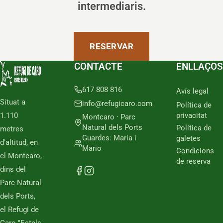
intermediaris.
RESERVAR
CONTACTE
ENLLAÇOS
617 808 816
Avís legal
Situat a
info@refugicaro.com
Política de
1.110
privacitat
Montcaro · Parc
Natural dels Ports
Política de
metres
Guardes: Maria i
galetes
d'altitud, en
Mario
Condicions
el Montcaro,
de reserva
dins del
Parc Natural
dels Ports,
el Refugi de