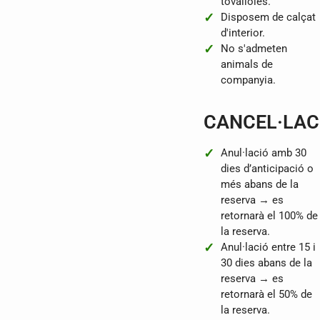
tovalloles.
Disposem de calçat
d'interior.
No s'admeten
animals de
companyia.
CANCEL·LAC
Anul·lació amb 30
dies d’anticipació o
més abans de la
reserva → es
retornarà el 100% de
la reserva.
Anul·lació entre 15 i
30 dies abans de la
reserva → es
retornarà el 50% de
la reserva.