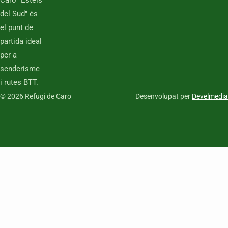
Caro "Estels
del Sud" és
el punt de
partida ideal
per a
senderisme
i rutes BTT.
© 2026 Refugi de Caro
Desenvolupat per
Develmedia