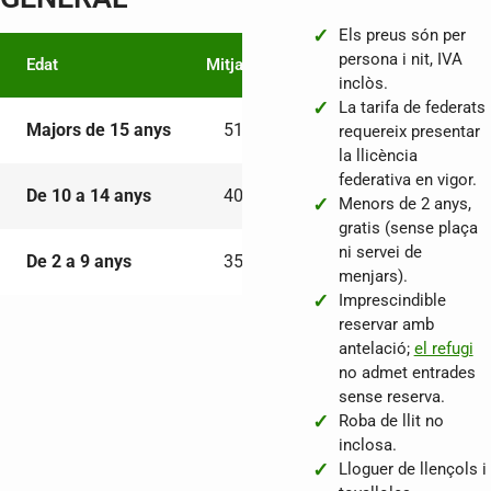
Els preus són per
persona i nit, IVA
Edat
Mitja Pensió
Mitja Pensió + Pícnic
inclòs.
La tarifa de federats
Majors de 15 anys
51,00 €
63,00 €
requereix presentar
la llicència
federativa en vigor.
De 10 a 14 anys
40,00 €
50,00 €
Menors de 2 anys,
gratis (sense plaça
ni servei de
De 2 a 9 anys
35,00 €
45,00 €
menjars).
Imprescindible
reservar amb
antelació;
el refugi
no admet entrades
sense reserva.
Roba de llit no
inclosa.
Lloguer de llençols i