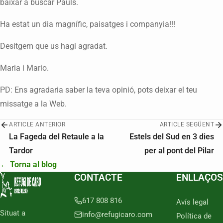
baixar a buscar Paüls.
Ha estat un dia magnífic, paisatges i companyia!!!
Desitgem que us hagi agradat.
Maria i Mario.
PD: Ens agradaria saber la teva opinió, pots deixar el teu
missatge a la Web.
ARTICLE ANTERIOR
ARTICLE SEGÜENT
La Fageda del Retaule a la
Estels del Sud en 3 dies
Tardor
per al pont del Pilar
← Torna al blog
CONTACTE
ENLLAÇOS
617 808 816
Avís legal
Situat a
info@refugicaro.com
Política de