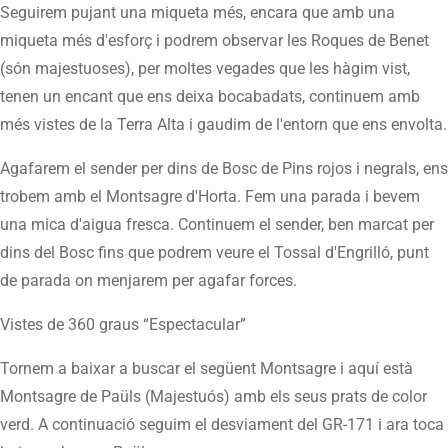
Seguirem pujant una miqueta més, encara que amb una
miqueta més d'esforç i podrem observar les Roques de Benet
(són majestuoses), per moltes vegades que les hàgim vist,
tenen un encant que ens deixa bocabadats, continuem amb
més vistes de la Terra Alta i gaudim de l'entorn que ens envolta.
Agafarem el sender per dins de Bosc de Pins rojos i negrals, ens
trobem amb el Montsagre d'Horta. Fem una parada i bevem
una mica d'aigua fresca. Continuem el sender, ben marcat per
dins del Bosc fins que podrem veure el Tossal d'Engrilló, punt
de parada on menjarem per agafar forces.
Vistes de 360 graus “Espectacular”
Tornem a baixar a buscar el següent Montsagre i aquí està
Montsagre de Paüls (Majestuós) amb els seus prats de color
verd. A continuació seguim el desviament del GR-171 i ara toca