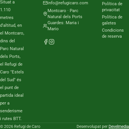
Situat a
info@refugicaro.com
Política de
1.110
privacitat
Montcaro · Parc
Natural dels Ports
Política de
metres
Guardes: Maria i
galetes
d'altitud, en
Mario
Condicions
el Montcaro,
de reserva
dins del
Parc Natural
dels Ports,
el Refugi de
Caro "Estels
del Sud" és
el punt de
partida ideal
per a
senderisme
i rutes BTT.
© 2026 Refugi de Caro
Desenvolupat per
Develmedia