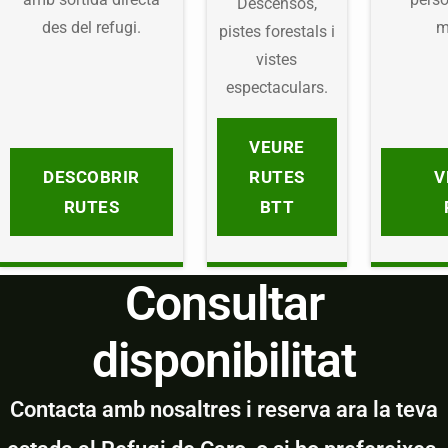
Descensos,
des del refugi.
m
pistes forestals i
vistes
espectaculars.
VEURE
DESCOBRIR
RUTES
V
RUTES
BTT
Consultar
disponibilitat
Contacta amb nosaltres i reserva ara la teva