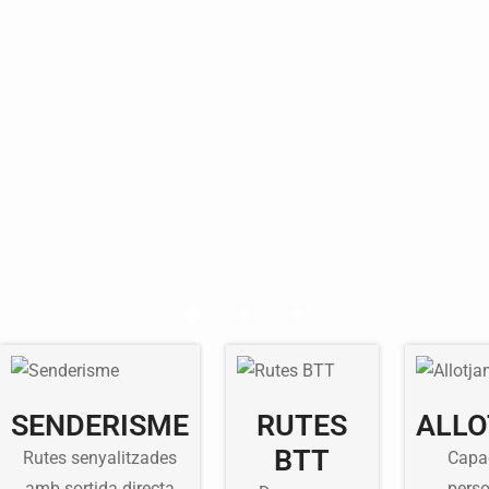
SENDERISME
RUTES
ALL
BTT
Rutes senyalitzades
Capac
amb sortida directa
perso