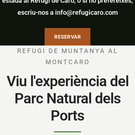
estada al Refugi de Caro, o si ho prefereixes,
escriu-nos a info@refugicaro.com
RESERVAR
REFUGI DE MUNTANYA AL
MONTCARO
Viu l'experiència del
Parc Natural dels
Ports