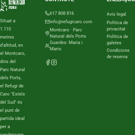
617 808 816
Avís legal
Situat a
info@refugicaro.com
Política de
1.110
privacitat
Montcaro · Parc
Natural dels Ports
Política de
metres
Guardes: Maria i
galetes
d'altitud, en
Mario
Condicions
el Montcaro,
de reserva
dins del
Parc Natural
dels Ports,
el Refugi de
Caro "Estels
del Sud" és
el punt de
partida ideal
per a
senderisme