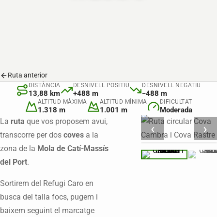
Ruta anterior
DISTÀNCIA
DESNIVELL POSITIU
DESNIVELL NEGATIU
13,88 km
+488 m
−488 m
ALTITUD MÀXIMA
ALTITUD MÍNIMA
DIFICULTAT
1.318 m
1.001 m
Moderada
La
ruta
que vos proposem avui,
‹
›
transcorre per dos
coves
a la
zona de la
Mola de Catí-Massís
del Port
.
Sortirem del Refugi Caro en
busca del talla focs, pugem i
baixem seguint el marcatge