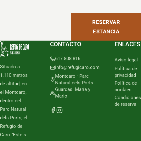
RESERVAR
ESTANCIA
CONTACTO
ENLACES
617 808 816
Aviso legal
Situado a
info@refugicaro.com
Política de
1.110 metros
privacidad
Montcaro · Parc
Natural dels Ports
Política de
de altitud, en
Guardas: María y
cookies
el Montcaro,
Mario
Condiciones
dentro del
de reserva
Parc Natural
dels Ports, el
Refugio de
Caro "Estels