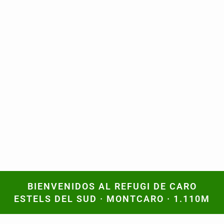
BIENVENIDOS AL REFUGI DE CARO
BIENVENIDOS AL REFUGI DE CARO
ESTELS DEL SUD · MONTCARO · 1.110M
ESTELS DEL SUD · MONTCARO · 1.110M