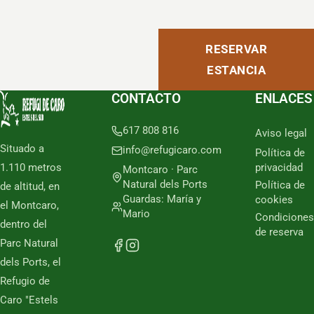
RESERVAR
ESTANCIA
CONTACTO
ENLACES
617 808 816
Aviso legal
Situado a
info@refugicaro.com
Política de
1.110 metros
privacidad
Montcaro · Parc
Natural dels Ports
Política de
de altitud, en
Guardas: María y
cookies
el Montcaro,
Mario
Condiciones
dentro del
de reserva
Parc Natural
dels Ports, el
Refugio de
Caro "Estels