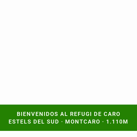
BIENVENIDOS AL REFUGI DE CARO
BIENVENIDOS AL REFUGI DE CARO
ESTELS DEL SUD · MONTCARO · 1.110M
ESTELS DEL SUD · MONTCARO · 1.110M