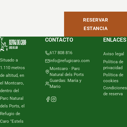
RESERVAR
ESTANCIA
CONTACTO
ENLACES
617 808 816
Aviso legal
Situado a
info@refugicaro.com
Política de
1.110 metros
privacidad
Montcaro · Parc
Natural dels Ports
Política de
de altitud, en
Guardas: María y
cookies
el Montcaro,
Mario
Condiciones
dentro del
de reserva
Parc Natural
dels Ports, el
Refugio de
Caro "Estels