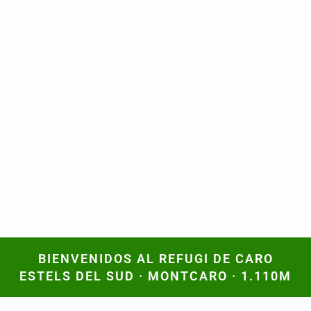
BIENVENIDOS AL REFUGI DE CARO
BIENVENIDOS AL REFUGI DE CARO
ESTELS DEL SUD · MONTCARO · 1.110M
ESTELS DEL SUD · MONTCARO · 1.110M