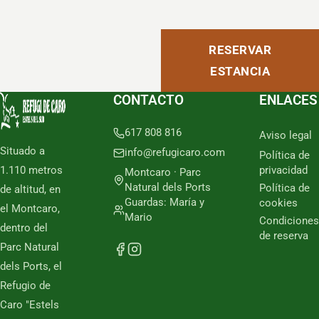
RESERVAR
ESTANCIA
CONTACTO
ENLACES
617 808 816
Aviso legal
Situado a
info@refugicaro.com
Política de
1.110 metros
privacidad
Montcaro · Parc
Natural dels Ports
Política de
de altitud, en
Guardas: María y
cookies
el Montcaro,
Mario
Condiciones
dentro del
de reserva
Parc Natural
dels Ports, el
Refugio de
Caro "Estels