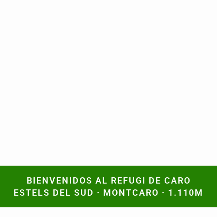
BIENVENIDOS AL REFUGI DE CARO
BIENVENIDOS AL REFUGI DE CARO
ESTELS DEL SUD · MONTCARO · 1.110M
ESTELS DEL SUD · MONTCARO · 1.110M