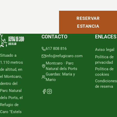
RESERVAR
ESTANCIA
CONTACTO
ENLACES
617 808 816
Aviso legal
Situado a
info@refugicaro.com
Política de
1.110 metros
privacidad
Montcaro · Parc
Natural dels Ports
Política de
de altitud, en
Guardas: María y
cookies
el Montcaro,
Mario
Condiciones
dentro del
de reserva
Parc Natural
dels Ports, el
Refugio de
Caro "Estels