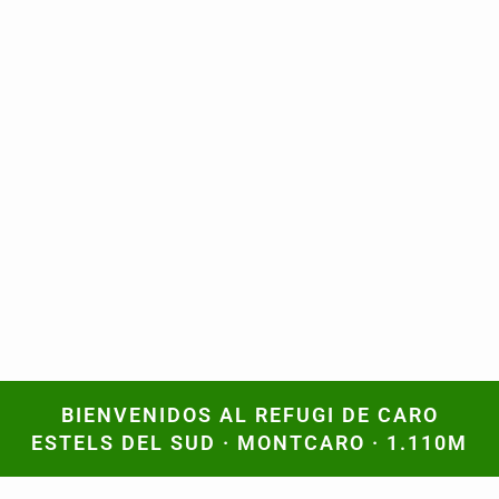
BIENVENIDOS AL REFUGI DE CARO
BIENVENIDOS AL REFUGI DE CARO
ESTELS DEL SUD · MONTCARO · 1.110M
ESTELS DEL SUD · MONTCARO · 1.110M