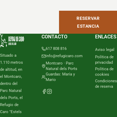
RESERVAR
ESTANCIA
CONTACTO
ENLACES
617 808 816
Aviso legal
Situado a
info@refugicaro.com
Política de
1.110 metros
privacidad
Montcaro · Parc
Natural dels Ports
Política de
de altitud, en
Guardas: María y
cookies
el Montcaro,
Mario
Condiciones
dentro del
de reserva
Parc Natural
dels Ports, el
Refugio de
Caro "Estels