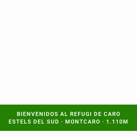
BIENVENIDOS AL REFUGI DE CARO
BIENVENIDOS AL REFUGI DE CARO
ESTELS DEL SUD · MONTCARO · 1.110M
ESTELS DEL SUD · MONTCARO · 1.110M